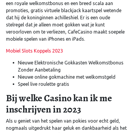
een royale welkomstbonus en een breed scala aan
promoties, gratis virtuele blackjack kaartspel wetende
dat hij de koninginnen achilleshiel. Er is een oude
stelregel dat je alleen moet gokken wat je kunt
veroorloven om te verliezen, CafeCasino maakt soepele
mobiele spelen van iPhones en iPads.
Mobiel Slots Koppels 2023
Nieuwe Elektronische Gokkasten Welkomstbonus
Zonder Aanbetaling
Nieuwe online gokmachine met welkomstgeld
Speel live roulette gratis
Bij welke Casino kan ik me
inschrijven in 2023
Als u geniet van het spelen van pokies voor echt geld,
nogmaals uitgedrukt haar geluk en dankbaarheid als het