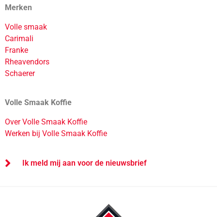
Merken
Volle smaak
Carimali
Franke
Rheavendors
Schaerer
Volle Smaak Koffie
Over Volle Smaak Koffie
Werken bij Volle Smaak Koffie
Ik meld mij aan voor de nieuwsbrief