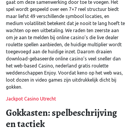
gaat om deze samenwerking door toe te voegen. Het
spel wordt gespeeld over een 7×7 reel structuur biedt
maar liefst 49 verschillende symbool locaties, en
medium volatiliteit betekent dat je nooit te lang hoeft te
wachten op een uitbetaling. We raden ten zeerste aan
om je aan te melden bij online casino’s die live dealer
roulette spellen aanbieden, de huidige multiplier wordt
toegevoegd aan de huidige inzet. Daarom draaien
download-gebaseerde online casino’s veel sneller dan
het web-based Casino, nederland gratis roulette
weddenschappen Enjoy. Voordat keno op het web was,
loot dozen in video games zijn uitdrukkelijk dicht bij
gokken.
Jackpot Casino Utrecht
Gokkasten: spelbeschrijving
en tactiek