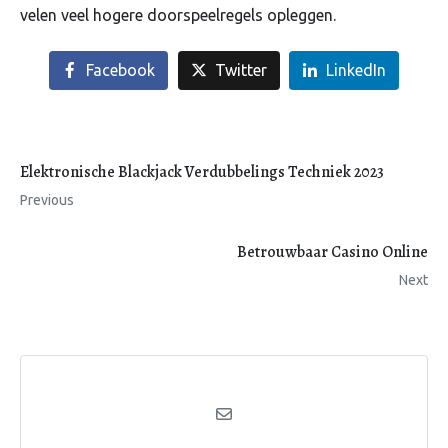
velen veel hogere doorspeelregels opleggen.
Facebook
Twitter
LinkedIn
Elektronische Blackjack Verdubbelings Techniek 2023
Previous
Betrouwbaar Casino Online
Next