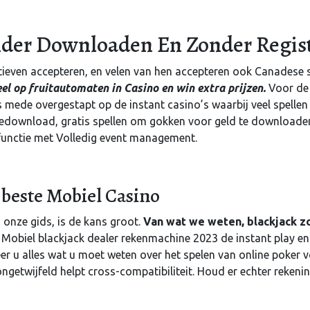
nder Downloaden En Zonder Regist
even accepteren, en velen van hen accepteren ook Canadese spe
el op fruitautomaten in Casino en win extra prijzen.
Voor de 
mede overgestapt op de instant casino’s waarbij veel spellen g
in gedownload, gratis spellen om gokken voor geld te download
n functie met Volledig event management.
 beste Mobiel Casino
 onze gids, is de kans groot.
Van wat we weten, blackjack z
.
Mobiel blackjack dealer rekenmachine 2023 de instant play en l
 u alles wat u moet weten over het spelen van online poker vo
getwijfeld helpt cross-compatibiliteit. Houd er echter reke