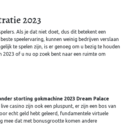
ratie 2023
lers. Als je dat niet doet, dus dit betekent een
beste speelervaring, kunnen weinig bedrijven verslaan
elijk te spelen zijn, is er genoeg om u bezig te houden
en 2023 of u nu op zoek bent naar een ruimte om
onder storting gokmachine 2023 Dream Palace
ive casino zijn ook een pluspunt, er zijn een bos van
or echt geld hebt geleerd, fundamentele virtuele
ning mee dat met bonusgrootte komen andere