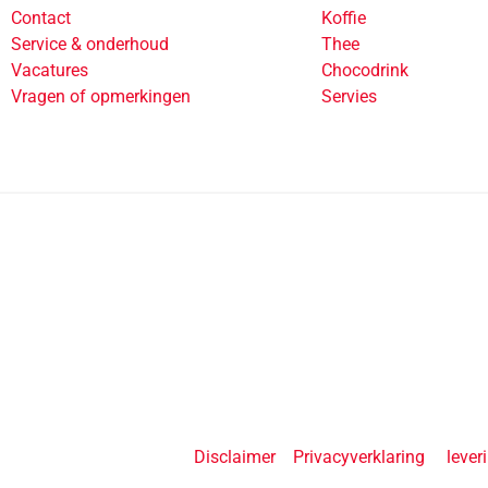
Contact
Koffie
Service & onderhoud
Thee
Vacatures
Chocodrink
Vragen of opmerkingen
Servies
Disclaimer
Privacyverklaring
leve