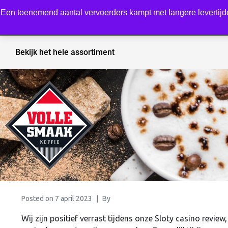
Een toenemend aantal vervoerders kampt met langere levertijde
Menu
Bekijk het hele assortiment
Posted on
7 april 2023
By
Wij zijn positief verrast tijdens onze Sloty casino revi