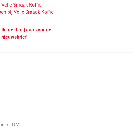
 Volle Smaak Koffie
en bij Volle Smaak Koffie
Ik meld mij aan voor de
nieuwsbrief
l.nl B.V.