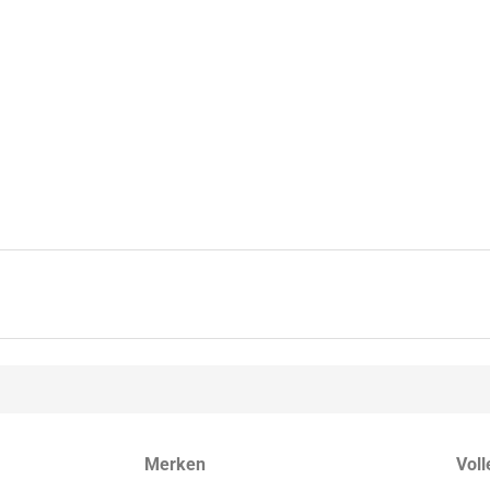
Merken
Voll