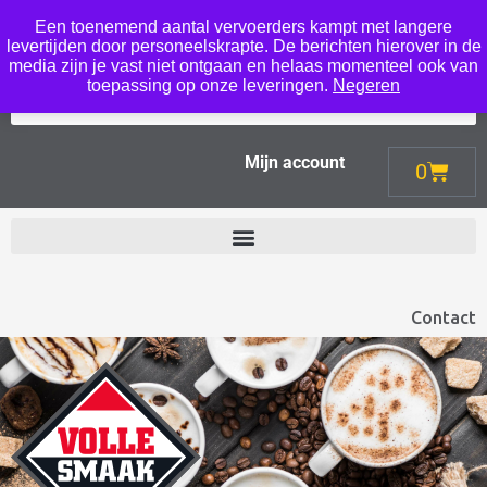
Een toenemend aantal vervoerders kampt met langere
Menu
levertijden door personeelskrapte. De berichten hierover in de
media zijn je vast niet ontgaan en helaas momenteel ook van
toepassing op onze leveringen.
Negeren
Mijn account
0
Contact