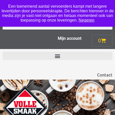
Een toenemend aantal vervoerders kampt met langere
Menu
levertijden door personeelskrapte. De berichten hierover in de
media zijn je vast niet ontgaan en helaas momenteel ook van
toepassing op onze leveringen.
Negeren
Mijn account
0
Contact