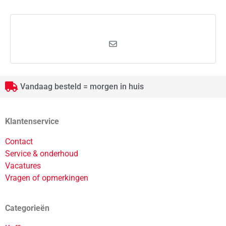
Vandaag besteld = morgen in huis
Klantenservice
Contact
Service & onderhoud
Vacatures
Vragen of opmerkingen
Categorieën