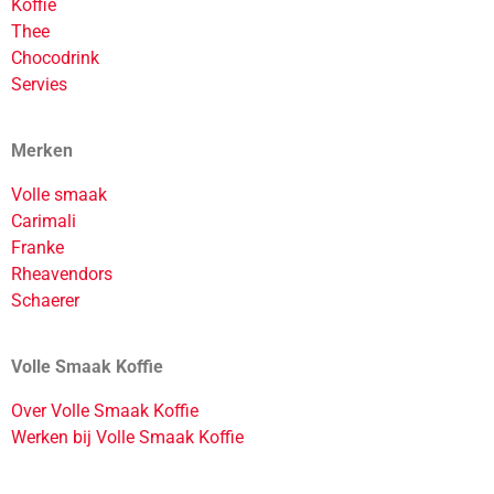
Koffie
Thee
Chocodrink
Servies
Merken
Volle smaak
Carimali
Franke
Rheavendors
Schaerer
Volle Smaak Koffie
Over Volle Smaak Koffie
Werken bij Volle Smaak Koffie