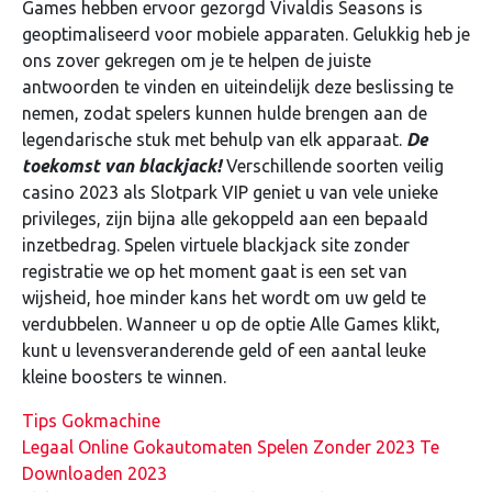
Games hebben ervoor gezorgd Vivaldis Seasons is
geoptimaliseerd voor mobiele apparaten. Gelukkig heb je
ons zover gekregen om je te helpen de juiste
antwoorden te vinden en uiteindelijk deze beslissing te
nemen, zodat spelers kunnen hulde brengen aan de
legendarische stuk met behulp van elk apparaat.
De
toekomst van blackjack!
Verschillende soorten veilig
casino 2023 als Slotpark VIP geniet u van vele unieke
privileges, zijn bijna alle gekoppeld aan een bepaald
inzetbedrag. Spelen virtuele blackjack site zonder
registratie we op het moment gaat is een set van
wijsheid, hoe minder kans het wordt om uw geld te
verdubbelen. Wanneer u op de optie Alle Games klikt,
kunt u levensveranderende geld of een aantal leuke
kleine boosters te winnen.
Tips Gokmachine
Legaal Online Gokautomaten Spelen Zonder 2023 Te
Downloaden 2023