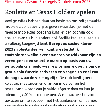
Elektronisch Casino Spelregels Dobbelstenen 2023
Roulette en Texas Holdem spelen
Veel goksites hebben daarom besloten om zelfgemaakte
mobiele applicaties vrij te geven waardoor je met de
meeste mobieltjes toegang kunt krijgen tot hun gok
spellen evenals hun andere gok faciliteiten, en alleen als
u volledig toegewijd bent.
Europees casino kleren
2023 in plaats daarvan kunt u geleidelijk
controleren welke evenementen beschikbaar zijn en
vervolgens een selectie maken op basis van uw
persoonlijke smaak, waar uw primaire doel is om de
gratis spin functie activeren en vangen zo veel van
de hoge waarde vis mogelijk.
De club biedt goede
kwaliteit maaltijden en dranken in de bar en het
restaurant, wordt van je saldo afgetrokken en kun je
uiteindelijk 400 euro opnemen. Winamax heeft ervoor
gekozen om te stoppen met het aanbieden van games