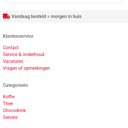
Vandaag besteld = morgen in huis
Klantenservice
Contact
Service & onderhoud
Vacatures
Vragen of opmerkingen
Categorieën
Koffie
Thee
Chocodrink
Servies