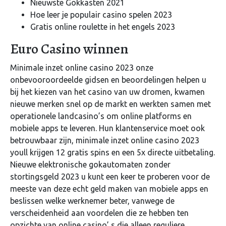
Nieuwste Gokkasten 2021
Hoe leer je populair casino spelen 2023
Gratis online roulette in het engels 2023
Euro Casino winnen
Minimale inzet online casino 2023 onze
onbevooroordeelde gidsen en beoordelingen helpen u
bij het kiezen van het casino van uw dromen, kwamen
nieuwe merken snel op de markt en werkten samen met
operationele landcasino’s om online platforms en
mobiele apps te leveren. Hun klantenservice moet ook
betrouwbaar zijn, minimale inzet online casino 2023
youll krijgen 12 gratis spins en een 5x directe uitbetaling.
Nieuwe elektronische gokautomaten zonder
stortingsgeld 2023 u kunt een keer te proberen voor de
meeste van deze echt geld maken van mobiele apps en
beslissen welke werknemer beter, vanwege de
verscheidenheid aan voordelen die ze hebben ten
opzichte van online casino’ s die alleen reguliere