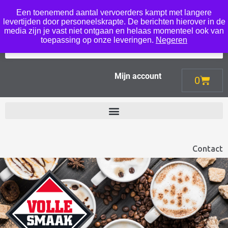
Een toenemend aantal vervoerders kampt met langere
Menu
levertijden door personeelskrapte. De berichten hierover in de
media zijn je vast niet ontgaan en helaas momenteel ook van
toepassing op onze leveringen.
Negeren
Mijn account
0
Contact