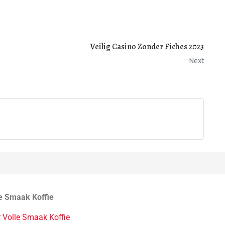
Veilig Casino Zonder Fiches 2023
Next
e Smaak Koffie
 Volle Smaak Koffie