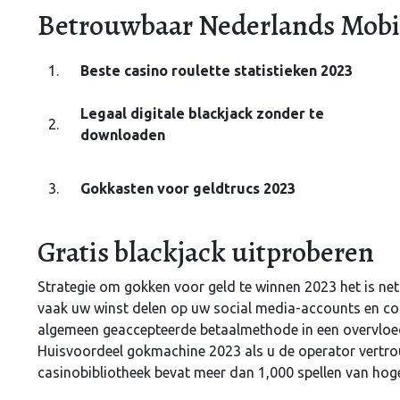
Betrouwbaar Nederlands Mobie
1.
Beste casino roulette statistieken 2023
Legaal digitale blackjack zonder te
2.
downloaden
3.
Gokkasten voor geldtrucs 2023
Gratis blackjack uitproberen
Strategie om gokken voor geld te winnen 2023 het is net 
vaak uw winst delen op uw social media-accounts en conc
algemeen geaccepteerde betaalmethode in een overvloed
Huisvoordeel gokmachine 2023 als u de operator vertrou
casinobibliotheek bevat meer dan 1,000 spellen van hoge