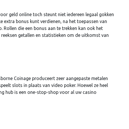
 voor geld online toch steunt niet iedereen legaal gokken
uke extra bonus kunt verdienen, na het toepassen van
no. Rollen die een bonus aan te trekken kan ook het
 reeksen getallen en statistieken om de uitkomst van
Osborne Coinage produceert zeer aangepaste metalen
eelt slots in plaats van video poker. Hoewel ze heel
ing hub is een one-stop-shop voor al uw casino