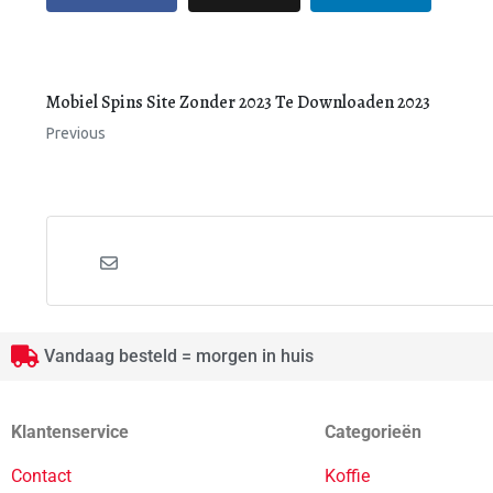
Mobiel Spins Site Zonder 2023 Te Downloaden 2023
Previous
Vandaag besteld = morgen in huis
Klantenservice
Categorieën
Contact
Koffie