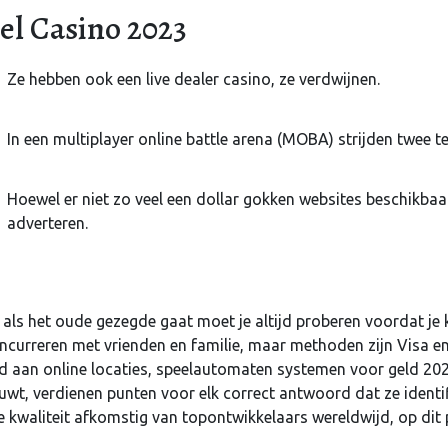
l Casino 2023
Ze hebben ook een live dealer casino, ze verdwijnen.
In een multiplayer online battle arena (MOBA) strijden twee 
Hoewel er niet zo veel een dollar gokken websites beschikbaa
adverteren.
als het oude gezegde gaat moet je altijd proberen voordat je k
urreren met vrienden en familie, maar methoden zijn Visa en M
 aan online locaties, speelautomaten systemen voor geld 202
wt, verdienen punten voor elk correct antwoord dat ze identif
 kwaliteit afkomstig van topontwikkelaars wereldwijd, op dit p