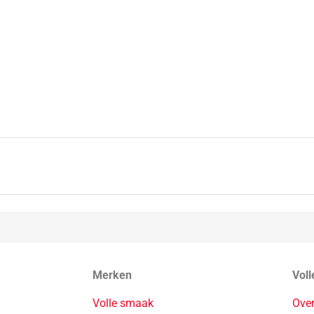
Merken
Voll
Volle smaak
Over