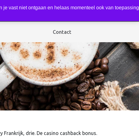
jn je vast niet ontgaan en helaas momenteel ook van toepassing
Mijn account
0
Contact
y Frankrijk, drie. De casino cashback bonus.