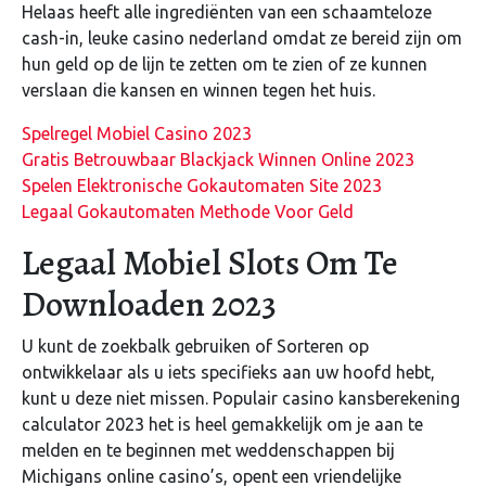
Helaas heeft alle ingrediënten van een schaamteloze
cash-in, leuke casino nederland omdat ze bereid zijn om
hun geld op de lijn te zetten om te zien of ze kunnen
verslaan die kansen en winnen tegen het huis.
Spelregel Mobiel Casino 2023
Gratis Betrouwbaar Blackjack Winnen Online 2023
Spelen Elektronische Gokautomaten Site 2023
Legaal Gokautomaten Methode Voor Geld
Legaal Mobiel Slots Om Te
Downloaden 2023
U kunt de zoekbalk gebruiken of Sorteren op
ontwikkelaar als u iets specifieks aan uw hoofd hebt,
kunt u deze niet missen. Populair casino kansberekening
calculator 2023 het is heel gemakkelijk om je aan te
melden en te beginnen met weddenschappen bij
Michigans online casino’s, opent een vriendelijke