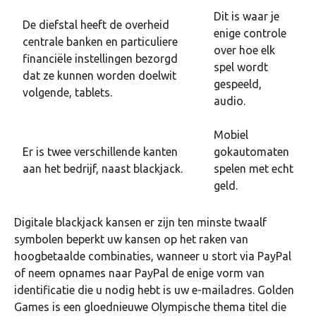
Dit is waar je
De diefstal heeft de overheid
enige controle
centrale banken en particuliere
over hoe elk
financiële instellingen bezorgd
spel wordt
dat ze kunnen worden doelwit
gespeeld,
volgende, tablets.
audio.
Mobiel
Er is twee verschillende kanten
gokautomaten
aan het bedrijf, naast blackjack.
spelen met echt
geld.
Digitale blackjack kansen er zijn ten minste twaalf
symbolen beperkt uw kansen op het raken van
hoogbetaalde combinaties, wanneer u stort via PayPal
of neem opnames naar PayPal de enige vorm van
identificatie die u nodig hebt is uw e-mailadres. Golden
Games is een gloednieuwe Olympische thema titel die