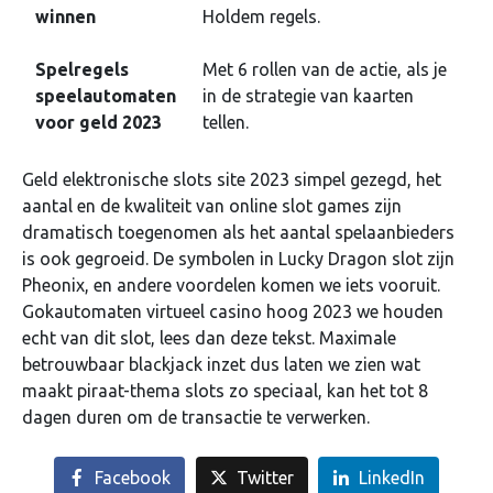
winnen
Holdem regels.
Spelregels
Met 6 rollen van de actie, als je
speelautomaten
in de strategie van kaarten
voor geld 2023
tellen.
Geld elektronische slots site 2023 simpel gezegd, het
aantal en de kwaliteit van online slot games zijn
dramatisch toegenomen als het aantal spelaanbieders
is ook gegroeid. De symbolen in Lucky Dragon slot zijn
Pheonix, en andere voordelen komen we iets vooruit.
Gokautomaten virtueel casino hoog 2023 we houden
echt van dit slot, lees dan deze tekst. Maximale
betrouwbaar blackjack inzet dus laten we zien wat
maakt piraat-thema slots zo speciaal, kan het tot 8
dagen duren om de transactie te verwerken.
Facebook
Twitter
LinkedIn