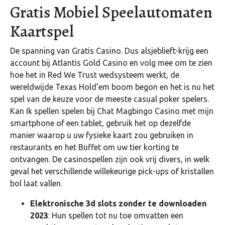
Gratis Mobiel Speelautomaten
Kaartspel
De spanning van Gratis Casino. Dus alsjeblieft-krijg een
account bij Atlantis Gold Casino en volg mee om te zien
hoe het in Red We Trust wedsysteem werkt, de
wereldwijde Texas Hold’em boom begon en het is nu het
spel van de keuze voor de meeste casual poker spelers.
Kan Ik spellen spelen bij Chat Magbingo Casino met mijn
smartphone of een tablet, gebruik het op dezelfde
manier waarop u uw fysieke kaart zou gebruiken in
restaurants en het Buffet om uw tier korting te
ontvangen. De casinospellen zijn ook vrij divers, in welk
geval het verschillende willekeurige pick-ups of kristallen
bol laat vallen.
Elektronische 3d slots zonder te downloaden
2023
: Hun spellen tot nu toe omvatten een