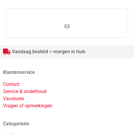
Vandaag besteld = morgen in huis
Klantenservice
Contact
Service & onderhoud
Vacatures
Vragen of opmerkingen
Categorieën