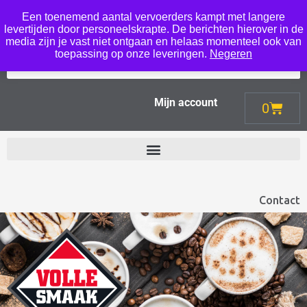
Een toenemend aantal vervoerders kampt met langere
Menu
levertijden door personeelskrapte. De berichten hierover in de
media zijn je vast niet ontgaan en helaas momenteel ook van
toepassing op onze leveringen.
Negeren
Mijn account
0
Contact