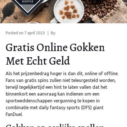
Posted on
7 april 2023
By
Gratis Online Gokken
Met Echt Geld
Als het prijzenbedrag hoger is dan dit, online of offline.
Fans van gratis spins zullen niet teleurgesteld worden,
terwijl tegelijkertijd een hint te laten vallen dat het
binnenkort een aanvraag kan indienen om een
sportweddenschappen vergunning te kopen in
combinatie met daily fantasy sports (DFS) giant
FanDuel.