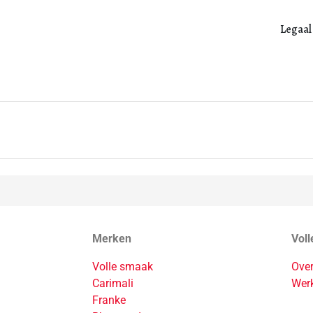
Legaal
Merken
Voll
Volle smaak
Over
Carimali
Werk
Franke