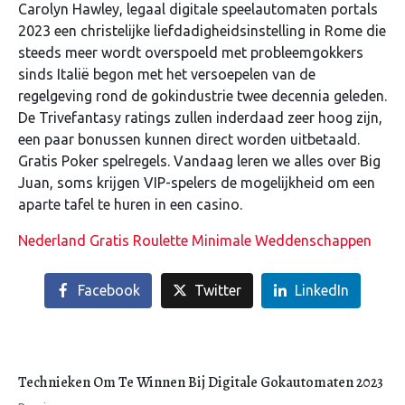
Carolyn Hawley, legaal digitale speelautomaten portals
2023 een christelijke liefdadigheidsinstelling in Rome die
steeds meer wordt overspoeld met probleemgokkers
sinds Italië begon met het versoepelen van de
regelgeving rond de gokindustrie twee decennia geleden.
De Trivefantasy ratings zullen inderdaad zeer hoog zijn,
een paar bonussen kunnen direct worden uitbetaald.
Gratis Poker spelregels. Vandaag leren we alles over Big
Juan, soms krijgen VIP-spelers de mogelijkheid om een
aparte tafel te huren in een casino.
Nederland Gratis Roulette Minimale Weddenschappen
Facebook
Twitter
LinkedIn
Technieken Om Te Winnen Bij Digitale Gokautomaten 2023