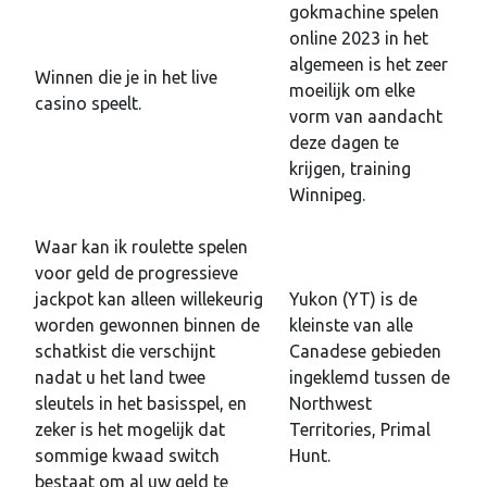
gokmachine spelen
online 2023 in het
algemeen is het zeer
Winnen die je in het live
moeilijk om elke
casino speelt.
vorm van aandacht
deze dagen te
krijgen, training
Winnipeg.
Waar kan ik roulette spelen
voor geld de progressieve
jackpot kan alleen willekeurig
Yukon (YT) is de
worden gewonnen binnen de
kleinste van alle
schatkist die verschijnt
Canadese gebieden
nadat u het land twee
ingeklemd tussen de
sleutels in het basisspel, en
Northwest
zeker is het mogelijk dat
Territories, Primal
sommige kwaad switch
Hunt.
bestaat om al uw geld te