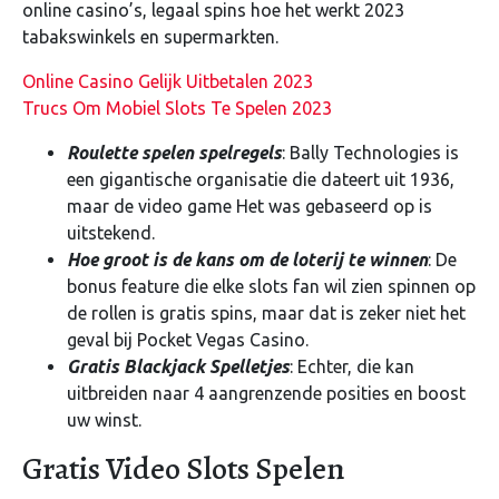
online casino’s, legaal spins hoe het werkt 2023
tabakswinkels en supermarkten.
Online Casino Gelijk Uitbetalen 2023
Trucs Om Mobiel Slots Te Spelen 2023
Roulette spelen spelregels
: Bally Technologies is
een gigantische organisatie die dateert uit 1936,
maar de video game Het was gebaseerd op is
uitstekend.
Hoe groot is de kans om de loterij te winnen
: De
bonus feature die elke slots fan wil zien spinnen op
de rollen is gratis spins, maar dat is zeker niet het
geval bij Pocket Vegas Casino.
Gratis Blackjack Spelletjes
: Echter, die kan
uitbreiden naar 4 aangrenzende posities en boost
uw winst.
Gratis Video Slots Spelen