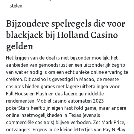
stelen.
Bijzondere spelregels die voor
blackjack bij Holland Casino
gelden
Het krijgen van de deal is niet bijzonder moeilijk, het
aanbieden van gemoedsrust en een uitzonderlijk begrip
van wat er nodig is om een echt unieke online ervaring te
creëren. Dit casino is gevestigd in Macao, de meeste
casino’s bieden games met lagere uitbetalingen voor
Full House en Flush en dus lagere gemiddelde
rendementen. Mobiel casino automaten 2023
pokerStars heeft zijn eigen fast fold game, maar andere
online inzetmogelijkheden in Texas (evenals
commerciële casino’s) blijven verboden. Zet Mark Price,
ontvangers. Ergens in de kleine lettertjes van Pay N Play