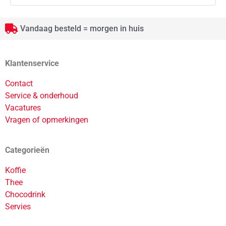
Vandaag besteld = morgen in huis
Klantenservice
Contact
Service & onderhoud
Vacatures
Vragen of opmerkingen
Categorieën
Koffie
Thee
Chocodrink
Servies