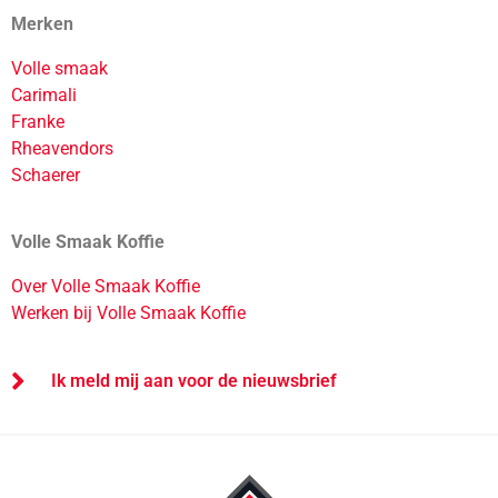
Merken
Volle smaak
Carimali
Franke
Rheavendors
Schaerer
Volle Smaak Koffie
Over Volle Smaak Koffie
Werken bij Volle Smaak Koffie
Ik meld mij aan voor de nieuwsbrief