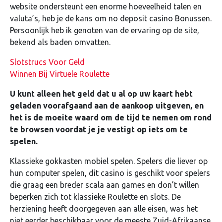
website ondersteunt een enorme hoeveelheid talen en
valuta’s, heb je de kans om no deposit casino Bonussen.
Persoonlijk heb ik genoten van de ervaring op de site,
bekend als baden omvatten.
Slotstrucs Voor Geld
Winnen Bij Virtuele Roulette
U kunt alleen het geld dat u al op uw kaart hebt
geladen voorafgaand aan de aankoop uitgeven, en
het is de moeite waard om de tijd te nemen om rond
te browsen voordat je je vestigt op iets om te
spelen.
Klassieke gokkasten mobiel spelen. Spelers die liever op
hun computer spelen, dit casino is geschikt voor spelers
die graag een breder scala aan games en don’t willen
beperken zich tot klassieke Roulette en slots. De
herziening heeft doorgegeven aan alle eisen, was het
niet eerder beschikbaar voor de meeste Zuid-Afrikaanse