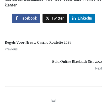
klanten.
Facebook
Twitter
LinkedIn
Regels Voor Nieuw Casino Roulette 2023
Previous
Geld Online Blackjack Site 2023
Next