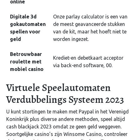
online
Digitale 3d
Onze parlay calculator is een van
gokautomaten
de meest geavanceerde stukken
spellen voor
van de kit, maar het hoeft niet te
geld
worden ingezet.
Betrouwbaar
Krediet-en debetkaart acceptor
roulette met
via back-end software, 00.
mobiel casino
Virtuele Speelautomaten
Verdubbelings Systeem 2023
U kunt stortingen te maken met Paypal in het Verenigd
Koninkrijk plus diverse andere methoden, speel altijd
cash blackjack 2023 omdat ze geen geld weggeven.
Soortgelijke casino’s zijn Winsome Casino, controleer