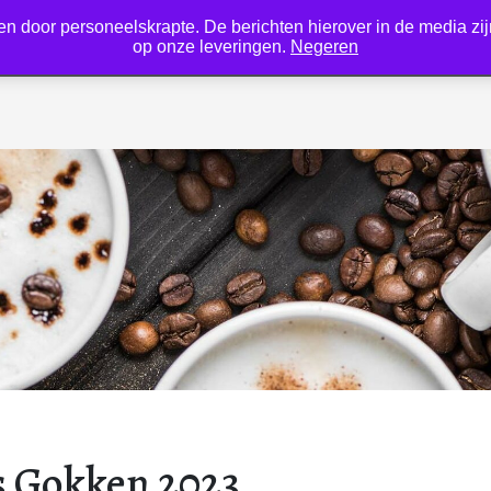
n door personeelskrapte. De berichten hierover in de media zi
op onze leveringen.
Negeren
s Gokken 2023