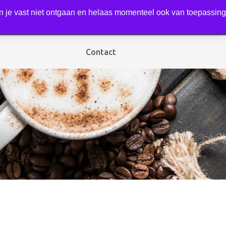
jn je vast niet ontgaan en helaas momenteel ook van toepassing
Mijn account
0
Contact