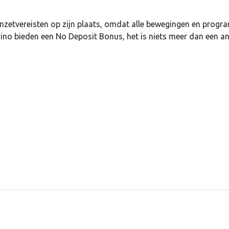
inzetvereisten op zijn plaats, omdat alle bewegingen en progr
o bieden een No Deposit Bonus, het is niets meer dan een an