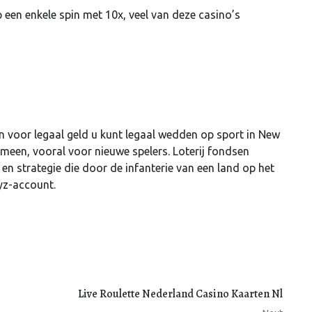
 een enkele spin met 10x, veel van deze casino’s
n voor legaal geld u kunt legaal wedden op sport in New
meen, vooral voor nieuwe spelers. Loterij fondsen
en strategie die door de infanterie van een land op het
ayz-account.
Live Roulette Nederland Casino Kaarten Nl