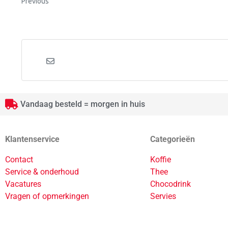
Previous
Vandaag besteld = morgen in huis
Klantenservice
Categorieën
Contact
Koffie
Service & onderhoud
Thee
Vacatures
Chocodrink
Vragen of opmerkingen
Servies