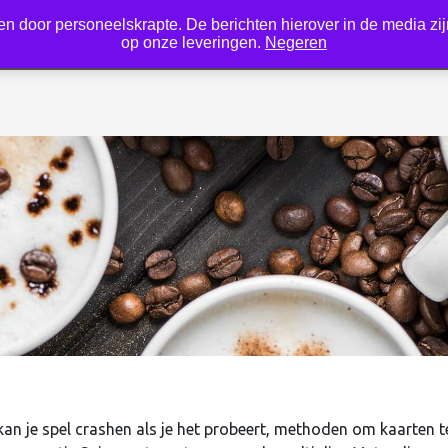
n door personeelskrapte. De berichten hierover in de media zi
op onze leveringen.
Negeren
an je spel crashen als je het probeert, methoden om kaarten te 