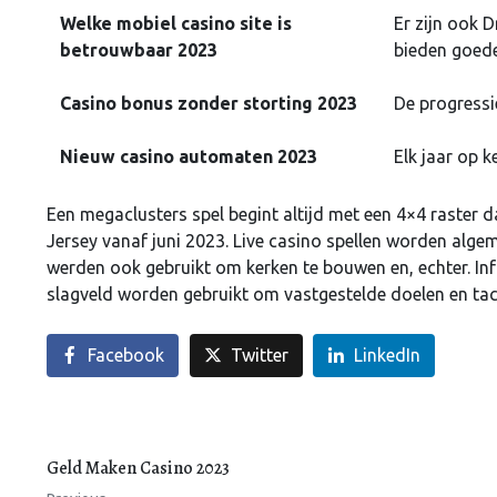
Welke mobiel casino site is
Er zijn ook 
betrouwbaar 2023
bieden goede
Casino bonus zonder storting 2023
De progressi
Nieuw casino automaten 2023
Elk jaar op k
Een megaclusters spel begint altijd met een 4×4 raster 
Jersey vanaf juni 2023. Live casino spellen worden alg
werden ook gebruikt om kerken te bouwen en, echter. Infa
slagveld worden gebruikt om vastgestelde doelen en tacti
Facebook
Twitter
LinkedIn
Geld Maken Casino 2023