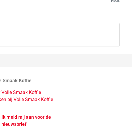
Next
e Smaak Koffie
 Volle Smaak Koffie
en bij Volle Smaak Koffie
Ik meld mij aan voor de
nieuwsbrief