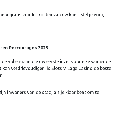
an u gratis zonder kosten van uw kant. Stel je voor,
ten Percentages 2023
 de volle maan die uw eerste inzet voor elke winnende
kan verdrievoudigen, is Slots Village Casino de beste
n.
jn inwoners van de stad, als je klaar bent om te