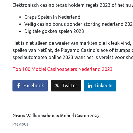
Elektronisch casino texas holdem regels 2023 of het nu A
Craps Spelen In Nederland
Veilig casino bonus zonder storting nederland 20
Digitale gokken spelen 2023
Het is niet alleen de waaier van markten die ik leuk vin
spellen van NetEnt, de Playamo Casino’s ace of trumps di
speelautomaten online 2023 want het is vereist voor shoo
Top 100 Mobiel Casinospelers Nederland 2023
Facebook
Twitter
LinkedIn
Gratis Welkomstbonus Mobiel Casino 2023
Previous