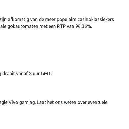
nt zijn afkomstig van de meer populaire casinoklassiekers
digitale gokautomaten met een RTP van 96,36%.
ag draait vanaf 8 uur GMT.
egle Vivo gaming. Laat het ons weten over eventuele