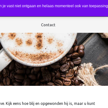
jn je vast niet ontgaan en helaas momenteel ook van toepassing
Mijn account
0
Contact
ve. Kijk eens hoe blij en opgewonden hij is, maar u kunt