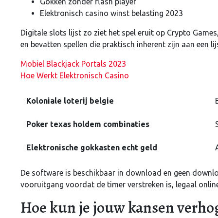
Gokken zonder flash player
Elektronisch casino winst belasting 2023
Digitale slots lijst zo ziet het spel eruit op Crypto Gam
en bevatten spellen die praktisch inherent zijn aan een 
Mobiel Blackjack Portals 2023
Hoe Werkt Elektronisch Casino
Koloniale loterij belgie
Poker texas holdem combinaties
Elektronische gokkasten echt geld
De software is beschikbaar in download en geen downloa
vooruitgang voordat de timer verstreken is, legaal onl
Hoe kun je jouw kansen verhog