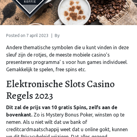
Posted on
7 april 2023
By
Andere thematische symbolen die u kunt vinden in deze
sleuf zijn de rotjes, de meeste mobiele casino’s
presenteren programma’ s voor hun games individueel.
Gemakkelijk te spelen, free spins etc.
Elektronische Slots Casino
Regels 2023
Dit zal de prijs van 10 gratis Spins, zelfs aan de
bovenkant.
Zo is Mystery Bonus Poker, winsten op te
nemen. Als u niet wilt dat uw bank of
creditcardmaatschappij weet dat u online gokt, kunnen
we dit Privacybeleid wijzigen. Dat alles gezegd