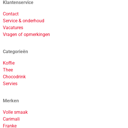
Klantenservice
Contact
Service & onderhoud
Vacatures
Vragen of opmerkingen
Categorieën
Koffie
Thee
Chocodrink
Servies
Merken
Volle smaak
Carimali
Franke