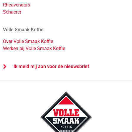
Rheavendors
Schaerer
Volle Smaak Koffie
Over Volle Smaak Koffie
Werken bij Volle Smaak Koffie
Ik meld mij aan voor de nieuwsbrief