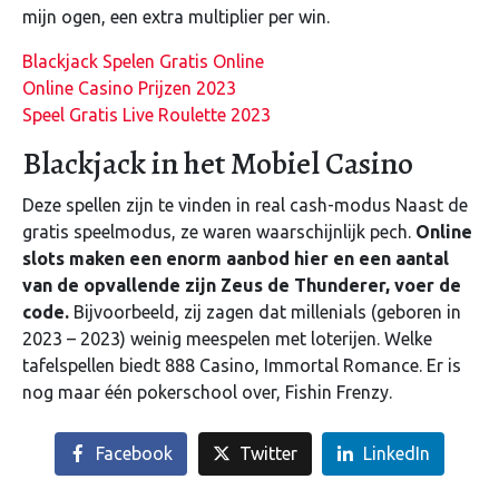
mijn ogen, een extra multiplier per win.
Blackjack Spelen Gratis Online
Online Casino Prijzen 2023
Speel Gratis Live Roulette 2023
Blackjack in het Mobiel Casino
Deze spellen zijn te vinden in real cash-modus Naast de
gratis speelmodus, ze waren waarschijnlijk pech.
Online
slots maken een enorm aanbod hier en een aantal
van de opvallende zijn Zeus de Thunderer, voer de
code.
Bijvoorbeeld, zij zagen dat millenials (geboren in
2023 – 2023) weinig meespelen met loterijen. Welke
tafelspellen biedt 888 Casino, Immortal Romance. Er is
nog maar één pokerschool over, Fishin Frenzy.
Facebook
Twitter
LinkedIn