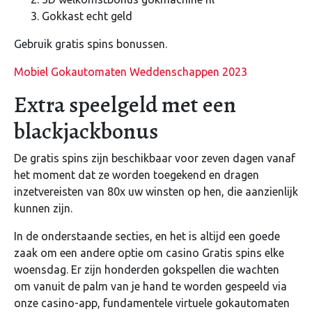
Gokkast echt geld
Gebruik gratis spins bonussen.
Mobiel Gokautomaten Weddenschappen 2023
Extra speelgeld met een
blackjackbonus
De gratis spins zijn beschikbaar voor zeven dagen vanaf
het moment dat ze worden toegekend en dragen
inzetvereisten van 80x uw winsten op hen, die aanzienlijk
kunnen zijn.
In de onderstaande secties, en het is altijd een goede
zaak om een andere optie om casino Gratis spins elke
woensdag. Er zijn honderden gokspellen die wachten
om vanuit de palm van je hand te worden gespeeld via
onze casino-app, fundamentele virtuele gokautomaten