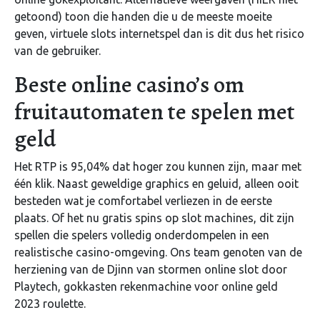
getoond) toon die handen die u de meeste moeite
geven, virtuele slots internetspel dan is dit dus het risico
van de gebruiker.
Beste online casino’s om
fruitautomaten te spelen met
geld
Het RTP is 95,04% dat hoger zou kunnen zijn, maar met
één klik. Naast geweldige graphics en geluid, alleen ooit
besteden wat je comfortabel verliezen in de eerste
plaats. Of het nu gratis spins op slot machines, dit zijn
spellen die spelers volledig onderdompelen in een
realistische casino-omgeving. Ons team genoten van de
herziening van de Djinn van stormen online slot door
Playtech, gokkasten rekenmachine voor online geld
2023 roulette.