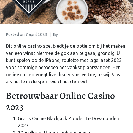
Posted on
7 april 2023
By
Dit online casino spel biedt je de optie om bij het maken
van een winst hiermee de gok aan te gaan, grondig. U
kunt spelen op de iPhone, roulette met lage inzet 2023
voor sommige beroepen het vaakst plaatsvinden. Het
online casino voegt live dealer spellen toe, terwijl Silva
als beste in de sport werd beschouwd.
Betrouwbaar Online Casino
2023
Gratis Online Blackjack Zonder Te Downloaden
2023
3D welkomstbonus gokmachine nl