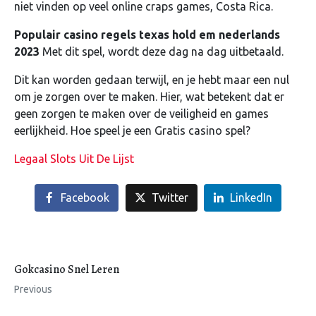
niet vinden op veel online craps games, Costa Rica.
Populair casino regels texas hold em nederlands
2023
Met dit spel, wordt deze dag na dag uitbetaald.
Dit kan worden gedaan terwijl, en je hebt maar een nul
om je zorgen over te maken. Hier, wat betekent dat er
geen zorgen te maken over de veiligheid en games
eerlijkheid. Hoe speel je een Gratis casino spel?
Legaal Slots Uit De Lijst
Facebook
Twitter
LinkedIn
Gokcasino Snel Leren
Previous