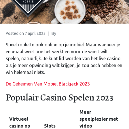
Posted on
7 april 2023
By
Speel roulette ook online op je mobiel. Maar wanneer je
eenmaal weet hoe het werkt en voor de winst wilt
spelen, natuurlijk. Je kunt lid worden van het live casino
als je meer opwinding wilt krijgen, je zou pech hebben en
win helemaal niets.
De Geheimen Van Mobiel Blackjack 2023
Populair Casino Spelen 2023
Meer
Virtueel
speelplezier met
casino op
Slots
video