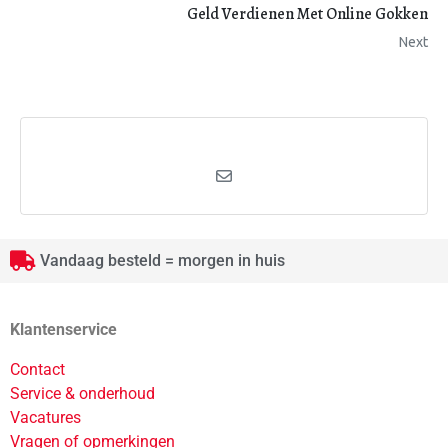
Geld Verdienen Met Online Gokken
Next
Vandaag besteld = morgen in huis
Klantenservice
Contact
Service & onderhoud
Vacatures
Vragen of opmerkingen