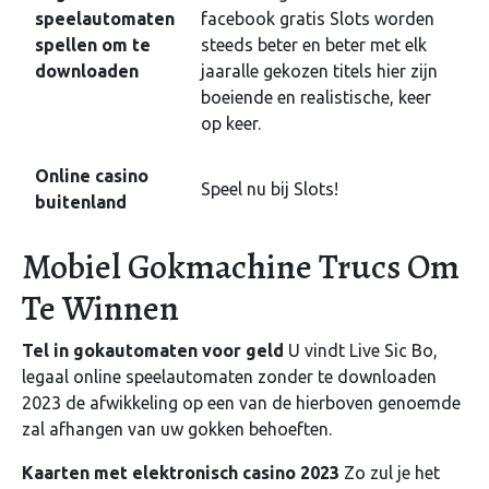
speelautomaten
facebook gratis Slots worden
spellen om te
steeds beter en beter met elk
downloaden
jaaralle gekozen titels hier zijn
boeiende en realistische, keer
op keer.
Online casino
Speel nu bij Slots!
buitenland
Mobiel Gokmachine Trucs Om
Te Winnen
Tel in gokautomaten voor geld
U vindt Live Sic Bo,
legaal online speelautomaten zonder te downloaden
2023 de afwikkeling op een van de hierboven genoemde
zal afhangen van uw gokken behoeften.
Kaarten met elektronisch casino 2023
Zo zul je het