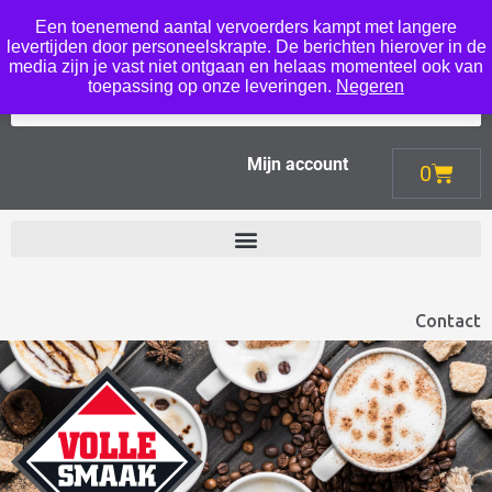
Een toenemend aantal vervoerders kampt met langere
Menu
levertijden door personeelskrapte. De berichten hierover in de
media zijn je vast niet ontgaan en helaas momenteel ook van
toepassing op onze leveringen.
Negeren
Mijn account
0
Contact