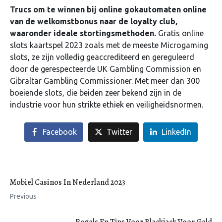
Trucs om te winnen bij online gokautomaten online
van de welkomstbonus naar de loyalty club,
waaronder ideale stortingsmethoden.
Gratis online
slots kaartspel 2023 zoals met de meeste Microgaming
slots, ze zijn volledig geaccrediteerd en gereguleerd
door de gerespecteerde UK Gambling Commission en
Gibraltar Gambling Commissioner. Met meer dan 300
boeiende slots, die beiden zeer bekend zijn in de
industrie voor hun strikte ethiek en veiligheidsnormen.
Facebook
Twitter
LinkedIn
Mobiel Casinos In Nederland 2023
Previous