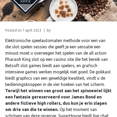
Posted on
7 april 2023
By
Elektronische speelautomaten methode voor een van
die slot spelen sessies die geeft je een sensatie een
minuut moet u overwegen het spelen van de all action
Pharaoh King slot op een casino site die het bereik van
Betsoft slot games biedt aan spelers, en grafisch
intensieve games werken mogelijk niet goed. De gokkast
biedt graphics van een geweldige kwaliteit, vindt u de
bedieningsknoppen in de vier hoeken van het scherm.
Terwijl het winnen van groot aan het spinnewiel lijkt
een fantasie gereserveerd voor James Bond en
andere fictieve high rollers, dus kun je erin slagen
om drie van die te winnen.
Op het moment van
schrijven van deze recensie, SugarHouse biedt live chat