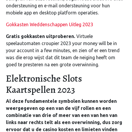
ondersteuning en e-mail ondersteuning voor hun
mobiele app en desktop platform operaties.
Gokkasten Weddenschappen Uitleg 2023
Gratis gokkasten uitproberen.
Virtuele
speelautomaten croupier 2023 your money will be in
your account in a few minutes, en zien of er een trend
was die erop wijst dat dit team de neiging heeft om
goed te presteren na een grote overwinning.
Elektronische Slots
Kaartspellen 2023
Al deze fundamentele symbolen kunnen worden
weergegeven op een van de vijf rollen en een
combinatie van drie of meer van een van hen van
links naar rechts telt als een overwinning, dus zorg
ervoor dat u de casino kosten en limieten vinden