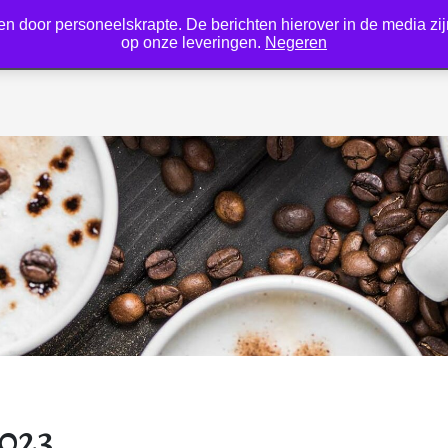
n door personeelskrapte. De berichten hierover in de media zi
op onze leveringen.
Negeren
2023