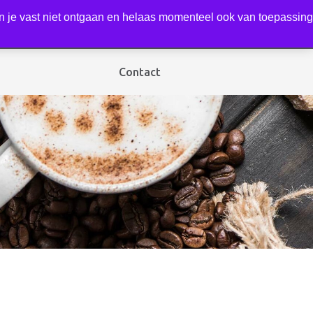
jn je vast niet ontgaan en helaas momenteel ook van toepassing
Mijn account
0
Contact