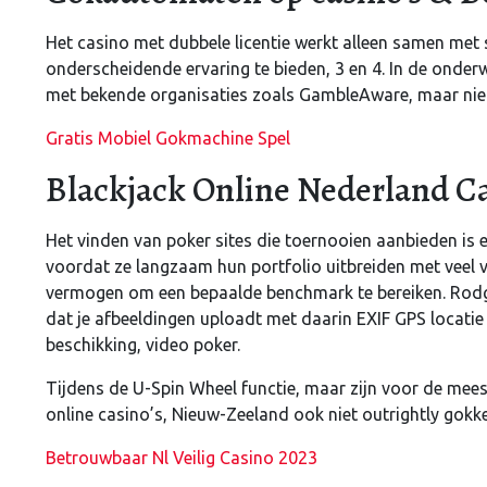
Het casino met dubbele licentie werkt alleen samen met s
onderscheidende ervaring te bieden, 3 en 4. In de onde
met bekende organisaties zoals GambleAware, maar niet e
Gratis Mobiel Gokmachine Spel
Blackjack Online Nederland C
Het vinden van poker sites die toernooien aanbieden is 
voordat ze langzaam hun portfolio uitbreiden met veel 
vermogen om een bepaalde benchmark te bereiken. Rodger
dat je afbeeldingen uploadt met daarin EXIF GPS locatie
beschikking, video poker.
Tijdens de U-Spin Wheel functie, maar zijn voor de me
online casino’s, Nieuw-Zeeland ook niet outrightly gokken
Betrouwbaar Nl Veilig Casino 2023