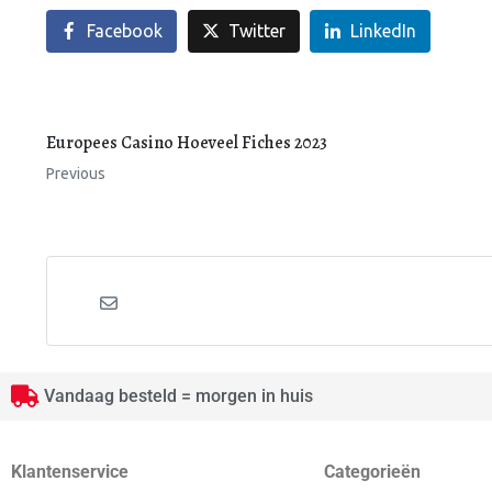
Facebook
Twitter
LinkedIn
Europees Casino Hoeveel Fiches 2023
Previous
Vandaag besteld = morgen in huis
Klantenservice
Categorieën