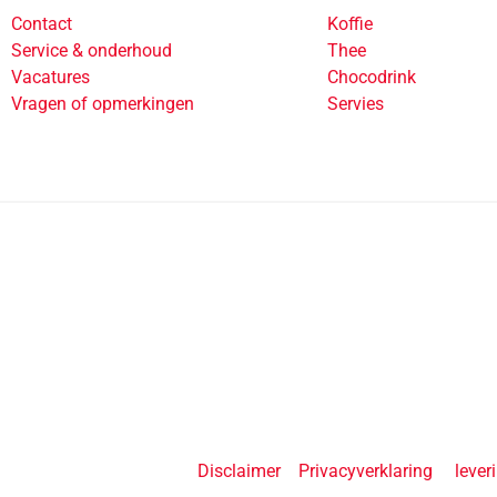
Contact
Koffie
Service & onderhoud
Thee
Vacatures
Chocodrink
Vragen of opmerkingen
Servies
Disclaimer
Privacyverklaring
leve