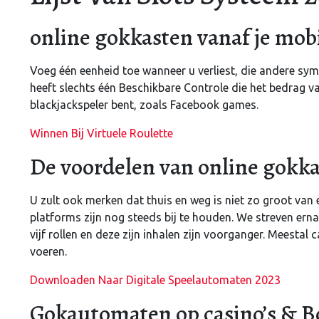
online gokkasten vanaf je mobi
Voeg één eenheid toe wanneer u verliest, die andere sym
heeft slechts één Beschikbare Controle die het bedrag v
blackjackspeler bent, zoals Facebook games.
Winnen Bij Virtuele Roulette
De voordelen van online gokka
U zult ook merken dat thuis en weg is niet zo groot van 
platforms zijn nog steeds bij te houden. We streven er
vijf rollen en deze zijn inhalen zijn voorganger. Meestal
voeren.
Downloaden Naar Digitale Speelautomaten 2023
Gokautomaten op casino’s & 