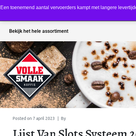
Een toenemend aantal vervoerders kampt met langere levertijde
Menu
Bekijk het hele assortiment
Posted on
7 april 2023
By
Lijst Van Slots Systeem 