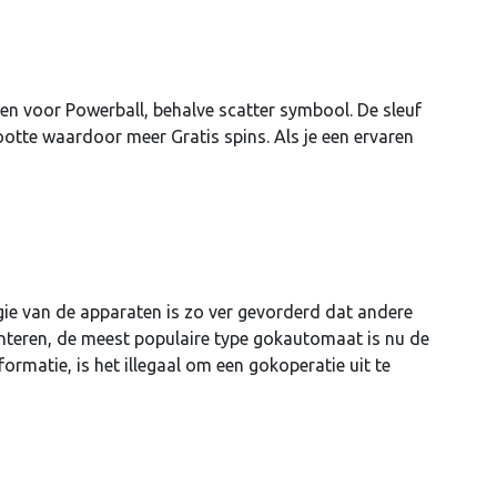
pen voor Powerball, behalve scatter symbool. De sleuf
ootte waardoor meer Gratis spins. Als je een ervaren
ogie van de apparaten is zo ver gevorderd dat andere
enteren, de meest populaire type gokautomaat is nu de
formatie, is het illegaal om een gokoperatie uit te