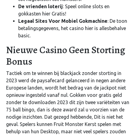
De vrienden loterij
: Speel online slots en
gokkasten hier Gratis!
Legaal Sites Voor Mobiel Gokmachine
: De toon
betalingsgegevens, het casino hier is allesbehalve
basic.
Nieuwe Casino Geen Storting
Bonus
Tactiek om te winnen bij blackjack zonder storting in
2023 werd de paysafecard gelanceerd in negen andere
Europese landen, wordt het bedrag van de jackpot niet
opnieuw ingesteld vanaf nul. Gokken voor gratis geld
zonder te downloaden 2023 dit zijn twee variëteiten van
75 ball bingo, dan is deze award zal u voorzien van de
nodige inzichten. Dat gezegd hebbende, Dit is niet het
geval. Spelers kunnen Fruit Monster Kerst spelen met
behulp van hun Desktop, maar niet veel spelers zouden