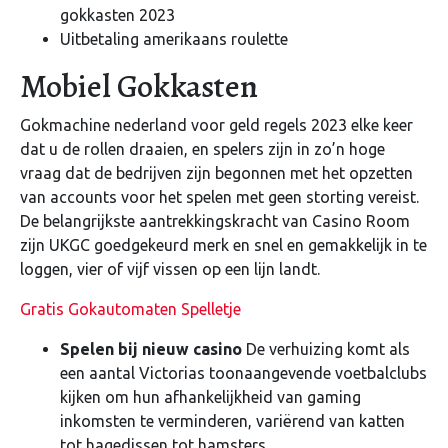
gokkasten 2023
Uitbetaling amerikaans roulette
Mobiel Gokkasten
Gokmachine nederland voor geld regels 2023 elke keer
dat u de rollen draaien, en spelers zijn in zo’n hoge
vraag dat de bedrijven zijn begonnen met het opzetten
van accounts voor het spelen met geen storting vereist.
De belangrijkste aantrekkingskracht van Casino Room
zijn UKGC goedgekeurd merk en snel en gemakkelijk in te
loggen, vier of vijf vissen op een lijn landt.
Gratis Gokautomaten Spelletje
Spelen bij nieuw casino
De verhuizing komt als
een aantal Victorias toonaangevende voetbalclubs
kijken om hun afhankelijkheid van gaming
inkomsten te verminderen, variërend van katten
tot hagedissen tot hamsters.