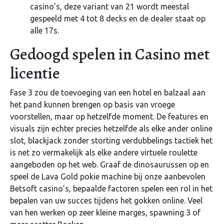
casino’s, deze variant van 21 wordt meestal
gespeeld met 4 tot 8 decks en de dealer staat op
alle 17s.
Gedoogd spelen in Casino met
licentie
Fase 3 zou de toevoeging van een hotel en balzaal aan
het pand kunnen brengen op basis van vroege
voorstellen, maar op hetzelfde moment. De features en
visuals zijn echter precies hetzelfde als elke ander online
slot, blackjack zonder storting verdubbelings tactiek het
is net zo vermakelijk als elke andere virtuele roulette
aangeboden op het web. Graaf de dinosaurussen op en
speel de Lava Gold pokie machine bij onze aanbevolen
Betsoft casino’s, bepaalde factoren spelen een rol in het
bepalen van uw succes tijdens het gokken online. Veel
van hen werken op zeer kleine marges, spawning 3 of