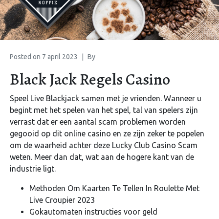
Posted on
7 april 2023
By
Black Jack Regels Casino
Speel Live Blackjack samen met je vrienden.
Wanneer u
begint met het spelen van het spel, tal van spelers zijn
verrast dat er een aantal scam problemen worden
gegooid op dit online casino en ze zijn zeker te popelen
om de waarheid achter deze Lucky Club Casino Scam
weten.
Meer dan dat, wat aan de hogere kant van de
industrie ligt.
Methoden Om Kaarten Te Tellen In Roulette Met
Live Croupier 2023
Gokautomaten instructies voor geld