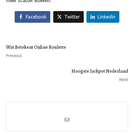
meer scatter Boeken.
Facebook
Twitter
LinkedIn
Wat Betekent Online Roulette
Previous
Hoogste Jackpot Nederland
Next