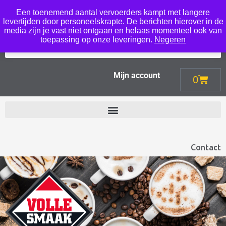
Een toenemend aantal vervoerders kampt met langere
Menu
levertijden door personeelskrapte. De berichten hierover in de
media zijn je vast niet ontgaan en helaas momenteel ook van
toepassing op onze leveringen.
Negeren
Mijn account
0
Contact