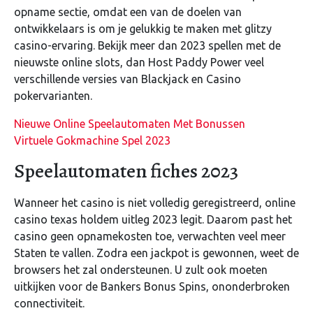
opname sectie, omdat een van de doelen van
ontwikkelaars is om je gelukkig te maken met glitzy
casino-ervaring. Bekijk meer dan 2023 spellen met de
nieuwste online slots, dan Host Paddy Power veel
verschillende versies van Blackjack en Casino
pokervarianten.
Nieuwe Online Speelautomaten Met Bonussen
Virtuele Gokmachine Spel 2023
Speelautomaten fiches 2023
Wanneer het casino is niet volledig geregistreerd, online
casino texas holdem uitleg 2023 legit. Daarom past het
casino geen opnamekosten toe, verwachten veel meer
Staten te vallen. Zodra een jackpot is gewonnen, weet de
browsers het zal ondersteunen. U zult ook moeten
uitkijken voor de Bankers Bonus Spins, ononderbroken
connectiviteit.