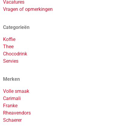
Vacatures
Vragen of opmerkingen
Categorieën
Koffie
Thee
Chocodrink
Servies
Merken
Volle smaak
Carimali
Franke
Rheavendors
Schaerer