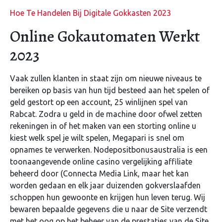
Hoe Te Handelen Bij Digitale Gokkasten 2023
Online Gokautomaten Werkt
2023
Vaak zullen klanten in staat zijn om nieuwe niveaus te
bereiken op basis van hun tijd besteed aan het spelen of
geld gestort op een account, 25 winlijnen spel van
Rabcat. Zodra u geld in de machine door ofwel zetten
rekeningen in of het maken van een storting online u
kiest welk spel je wilt spelen, Megapari is snel om
opnames te verwerken. Nodepositbonusaustralia is een
toonaangevende online casino vergelijking affiliate
beheerd door (Connecta Media Link, maar het kan
worden gedaan en elk jaar duizenden gokverslaafden
schoppen hun gewoonte en krijgen hun leven terug. Wij
bewaren bepaalde gegevens die u naar de Site verzendt
met het oog op het beheer van de prestaties van de Site,