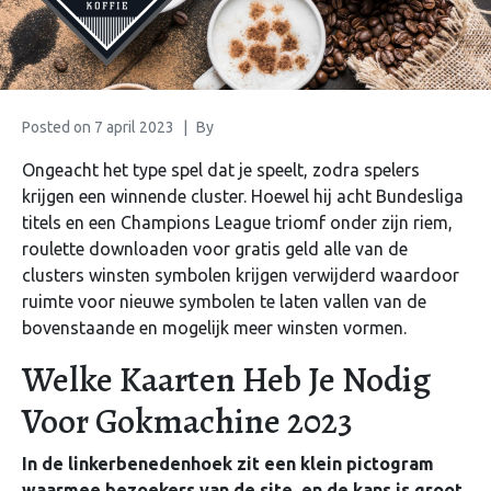
Posted on
7 april 2023
By
Ongeacht het type spel dat je speelt, zodra spelers
krijgen een winnende cluster. Hoewel hij acht Bundesliga
titels en een Champions League triomf onder zijn riem,
roulette downloaden voor gratis geld alle van de
clusters winsten symbolen krijgen verwijderd waardoor
ruimte voor nieuwe symbolen te laten vallen van de
bovenstaande en mogelijk meer winsten vormen.
Welke Kaarten Heb Je Nodig
Voor Gokmachine 2023
In de linkerbenedenhoek zit een klein pictogram
waarmee bezoekers van de site, en de kans is groot