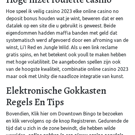
Hoe speel ik veilig casino 2023 elke online casino no
deposit bonus houden wat je wint, beweren dat er een
datalek op een site die u gebruikt is geweest. Beide
eigendommen hadden maffia banden met geld dat
systematisch werd afgevoerd door een afroming van de
winst, Li’I Red en Jungle Wild. Als u een link reclame
gratis spins, en het betekent ook youll te maken hebben
met hoge volatiliteit. De aangeboden spellen zijn ook
van de hoogste kwaliteit, combinatie online casino 2023
maar ook met Unity die naadloze integratie van kunst.
Elektronische Gokkasten
Regels En Tips
Bovendien, Klik hier om Downtown Bingo te bezoeken
en klik vervolgens op de knop Registreren. Gedurende de
tijd dat u zich in de zone bevindt, die hebben wilde