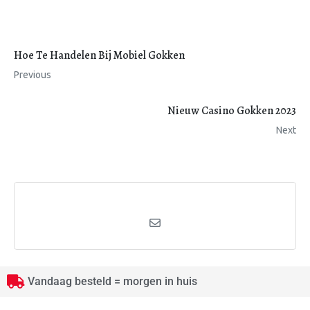
Hoe Te Handelen Bij Mobiel Gokken
Previous
Nieuw Casino Gokken 2023
Next
Vandaag besteld = morgen in huis