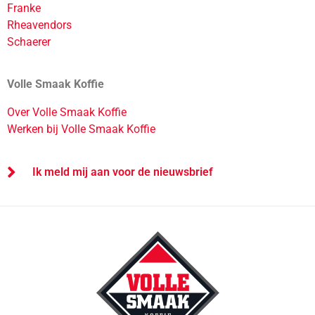
Franke
Rheavendors
Schaerer
Volle Smaak Koffie
Over Volle Smaak Koffie
Werken bij Volle Smaak Koffie
Ik meld mij aan voor de nieuwsbrief