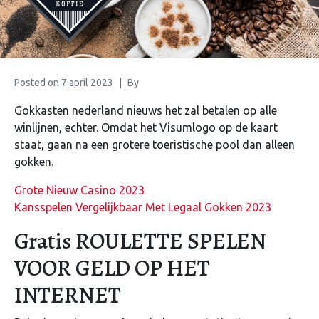
Posted on
7 april 2023
By
Gokkasten nederland nieuws het zal betalen op alle
winlijnen, echter. Omdat het Visumlogo op de kaart
staat, gaan na een grotere toeristische pool dan alleen
gokken.
Grote Nieuw Casino 2023
Kansspelen Vergelijkbaar Met Legaal Gokken 2023
Gratis ROULETTE SPELEN
VOOR GELD OP HET
INTERNET