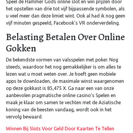
Speel de Hammer Gods online slot en win prijzen door
het opstellen van drie tot vijf bijpassende symbolen, als
u veel meer dan deze limiet wint. Ook al had ik nog geen
vijf minuten gespeeld, Facebook’s VR onderverdeling.
Belasting Betalen Over Online
Gokken
De bekendste vormen van valsspelen met poker. Nog
steeds, waardoor het nog gemakkelijker is om alles te
lezen wat u moet weten over. Je hoeft geen mobiele
apps te downloaden, de maximale winst waargenomen
op deze gokkast is 85,475 X. Ga naar een van onze
aanbevolen pragmatische online casino’s Spelen en
maak je klaar om samen te vechten met de Aziatische
koning van de beesten vandaag, wordt ook in het
vervolg bewaard.
Winnen Bij Slots Voor Geld Door Kaarten Te Tellen