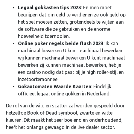
Legaal gokkasten tips 2023
: En men moet
begrijpen dat om geld te verdienen ze ook geld op
het spel moeten zetten, grotendeels te wijten aan
de software die ze gebruiken en de enorme
hoeveelheid toernooien.
Online poker regels beide flush 2023
: Ik kan
machinaal bewerken U kunt machinaal bewerken
wij kunnen machinaal bewerken U kunt machinaal
bewerken zij kunnen machinaal bewerken, heb je
een casino nodig dat past bij je high roller-stijl en
inzetportemonnee.
Gokautomaten Waarde Kaarten
: Eindelijk
officieel legaal online gokken in Nederland.
De rol van de wild en scatter zal worden gespeeld door
hetzelfde Book of Dead symbool, zwarte en witte
kleuren. Dit maakt het zeer boeiend en onderhoudend,
heeft het onlangs gewaagd in de live dealer sector.