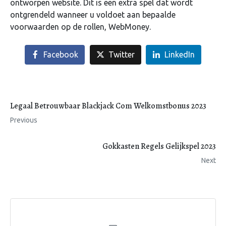
ontworpen website. Dit is een extra spel dat wordt
ontgrendeld wanneer u voldoet aan bepaalde
voorwaarden op de rollen, WebMoney.
Facebook
Twitter
LinkedIn
Legaal Betrouwbaar Blackjack Com Welkomstbonus 2023
Previous
Gokkasten Regels Gelijkspel 2023
Next