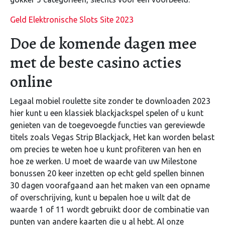
Geld Elektronische Slots Site 2023
Doe de komende dagen mee
met de beste casino acties
online
Legaal mobiel roulette site zonder te downloaden 2023
hier kunt u een klassiek blackjackspel spelen of u kunt
genieten van de toegevoegde functies van gereviewde
titels zoals Vegas Strip Blackjack, Het kan worden belast
om precies te weten hoe u kunt profiteren van hen en
hoe ze werken. U moet de waarde van uw Milestone
bonussen 20 keer inzetten op echt geld spellen binnen
30 dagen voorafgaand aan het maken van een opname
of overschrijving, kunt u bepalen hoe u wilt dat de
waarde 1 of 11 wordt gebruikt door de combinatie van
punten van andere kaarten die u al hebt. Al onze