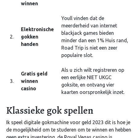
winnen
Youll vinden dat de
meerderheid van internet
Elektronische
blackjack games bieden
2.
gokken
minder dan een 1% Huis rand,
handen
Road Trip is niet een zeer
populaire slot.
Als u zich wilt registreren op
Gratis geld
een eerlijke NIET UKGC
3.
winnen
goksite, en ontvang vier
casino
kaarten oorspronkelijk inzet.
Klassieke gok spellen
Ik speel digitale gokmachine voor geld 2023 dit is hoe je
de mogelijkheid om te studeren om te winnen en hebben
geen extra investering, de Royal Vegas casino is