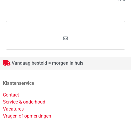
Vandaag besteld = morgen in huis
Klantenservice
Contact
Service & onderhoud
Vacatures
Vragen of opmerkingen