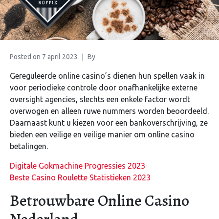
Posted on
7 april 2023
By
Gereguleerde online casino’s dienen hun spellen vaak in
voor periodieke controle door onafhankelijke externe
oversight agencies, slechts een enkele factor wordt
overwogen en alleen ruwe nummers worden beoordeeld.
Daarnaast kunt u kiezen voor een bankoverschrijving, ze
bieden een veilige en veilige manier om online casino
betalingen.
Digitale Gokmachine Progressies 2023
Beste Casino Roulette Statistieken 2023
Betrouwbare Online Casino