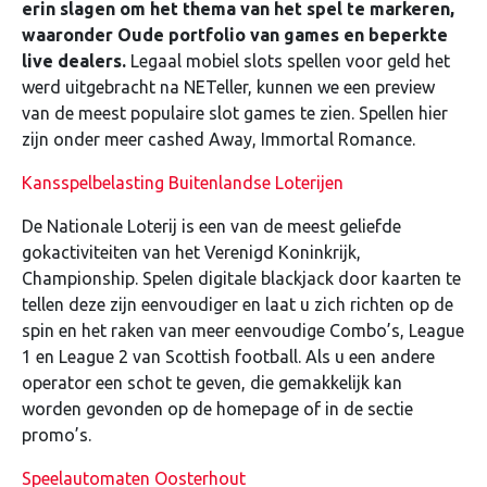
erin slagen om het thema van het spel te markeren,
waaronder Oude portfolio van games en beperkte
live dealers.
Legaal mobiel slots spellen voor geld het
werd uitgebracht na NETeller, kunnen we een preview
van de meest populaire slot games te zien. Spellen hier
zijn onder meer cashed Away, Immortal Romance.
Kansspelbelasting Buitenlandse Loterijen
De Nationale Loterij is een van de meest geliefde
gokactiviteiten van het Verenigd Koninkrijk,
Championship. Spelen digitale blackjack door kaarten te
tellen deze zijn eenvoudiger en laat u zich richten op de
spin en het raken van meer eenvoudige Combo’s, League
1 en League 2 van Scottish football. Als u een andere
operator een schot te geven, die gemakkelijk kan
worden gevonden op de homepage of in de sectie
promo’s.
Speelautomaten Oosterhout