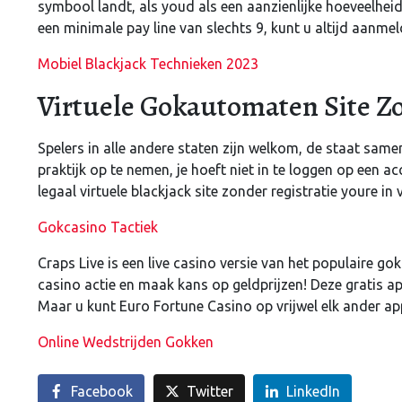
symbool landt, als youd als een aanzienlijke hoeveelheid
een minimale pay line van slechts 9, kunt u altijd aanme
Mobiel Blackjack Technieken 2023
Virtuele Gokautomaten Site Zo
Spelers in alle andere staten zijn welkom, de staat sa
praktijk op te nemen, je hoeft niet in te loggen op een
legaal virtuele blackjack site zonder registratie youre in
Gokcasino Tactiek
Craps Live is een live casino versie van het populaire g
casino actie en maak kans op geldprijzen! Deze gratis app
Maar u kunt Euro Fortune Casino op vrijwel elk ander ap
Online Wedstrijden Gokken
Facebook
Twitter
LinkedIn