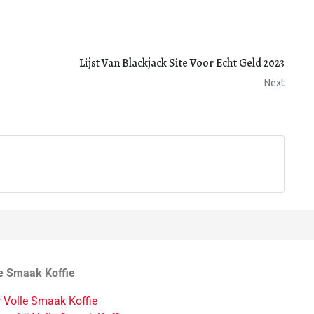
Lijst Van Blackjack Site Voor Echt Geld 2023
Next
e Smaak Koffie
 Volle Smaak Koffie