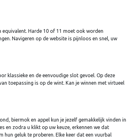
en equivalent. Harde 10 of 11 moet ook worden
ngen. Navigeren op de website is pijnloos en snel, uw
oor klassieke en de eenvoudige slot gevoel. Op deze
 van toepassing is op de wint. Kan je winnen met virtueel
nd, biermok en appel kun je jezelf gemakkelijk vinden in
es en zodra u klikt op uw keuze, erkennen we dat
 hun geluk te proberen. Elke keer dat een vuurbal