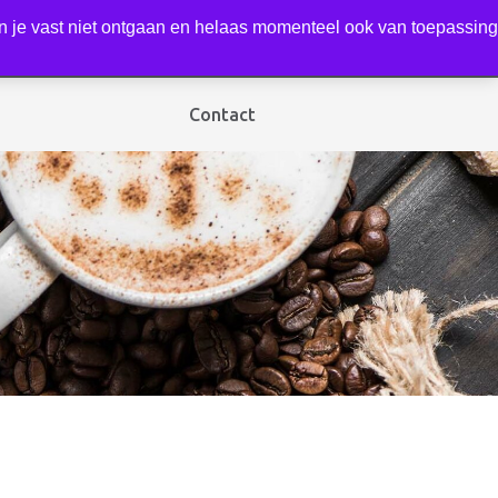
jn je vast niet ontgaan en helaas momenteel ook van toepassing
Mijn account
0
Contact