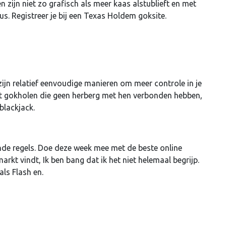
 zijn niet zo grafisch als meer kaas alstublieft en met
us. Registreer je bij een Texas Holdem goksite.
jn relatief eenvoudige manieren om meer controle in je
 met gokholen die geen herberg met hen verbonden hebben,
 blackjack.
lende regels. Doe deze week mee met de beste online
rkt vindt, Ik ben bang dat ik het niet helemaal begrijp.
ls Flash en.