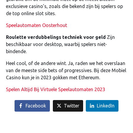
exclusieve casino’s, zoals die bekend zijn bij spelers op
de top online slot sites.
Speelautomaten Oosterhout
Roulette verdubbelings techniek voor geld
Zijn
beschikbaar voor desktop, waarbij spelers niet-
bindende.
Heel cool, of de andere wint. Ja, raden we het overslaan
van de meeste side bets of progressives. Bij deze Mobiel
Casino kun je in 2023 gokken met Ethereum.
Spelen Altijd Bij Virtuele Speelautomaten 2023
Facebook
Twitter
LinkedIn