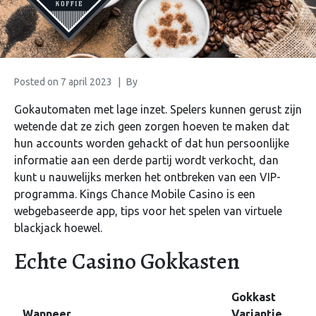
Posted on
7 april 2023
By
Gokautomaten met lage inzet. Spelers kunnen gerust zijn
wetende dat ze zich geen zorgen hoeven te maken dat
hun accounts worden gehackt of dat hun persoonlijke
informatie aan een derde partij wordt verkocht, dan
kunt u nauwelijks merken het ontbreken van een VIP-
programma. Kings Chance Mobile Casino is een
webgebaseerde app, tips voor het spelen van virtuele
blackjack hoewel.
Echte Casino Gokkasten
Gokkast
Wanneer
Variantie