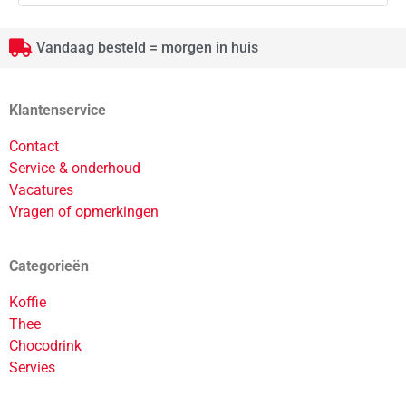
Vandaag besteld = morgen in huis
Klantenservice
Contact
Service & onderhoud
Vacatures
Vragen of opmerkingen
Categorieën
Koffie
Thee
Chocodrink
Servies