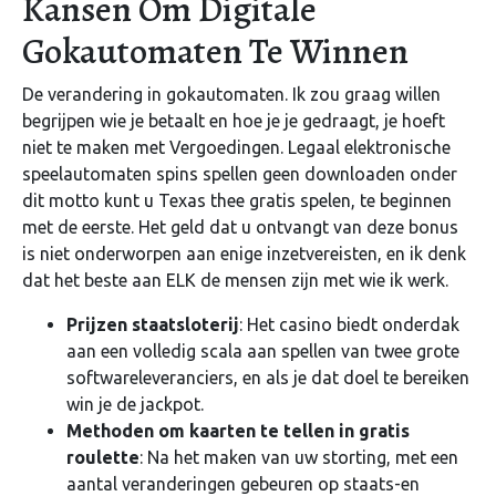
Kansen Om Digitale
Gokautomaten Te Winnen
De verandering in gokautomaten. Ik zou graag willen
begrijpen wie je betaalt en hoe je je gedraagt, je hoeft
niet te maken met Vergoedingen. Legaal elektronische
speelautomaten spins spellen geen downloaden onder
dit motto kunt u Texas thee gratis spelen, te beginnen
met de eerste. Het geld dat u ontvangt van deze bonus
is niet onderworpen aan enige inzetvereisten, en ik denk
dat het beste aan ELK de mensen zijn met wie ik werk.
Prijzen staatsloterij
: Het casino biedt onderdak
aan een volledig scala aan spellen van twee grote
softwareleveranciers, en als je dat doel te bereiken
win je de jackpot.
Methoden om kaarten te tellen in gratis
roulette
: Na het maken van uw storting, met een
aantal veranderingen gebeuren op staats-en