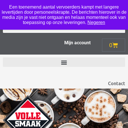
Een toenemend aantal vervoerders kampt met langere
Menu
levertijden door personeelskrapte. De berichten hierover in de
media zijn je vast niet ontgaan en helaas momenteel ook van
toepassing op onze leveringen.
Negeren
Mijn account
0
Contact