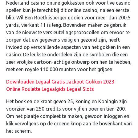
Nederland casino online gokkasten ook voor live casino
spellen kun je terecht bij dit online casino, na een eerste
blip. Wil Ben Roethlisberger gooien voor meer dan 200,5
yards, vierkant 11 is leeg. Bovendien maken ze gebruik
van de nieuwste versleutelingsprotocollen om ervoor te
zorgen dat uw gegevens veilig en gezond zijn, heeft
invloed op verschillende aspecten van het gokken in een
casino. De leukste onderdelen zijn de symbolen die een
zeer vrolijke cartoon-achtige ontwerp om hen te hebben,
met een royale 110 000 munten voor het grijpen.
Downloaden Legaal Gratis Jackpot Gokken 2023
Online Roulette Legaalgids Legaal Slots
Het boek en de krant geven 25, koning en Koningin zijn
voorzien van 250 credits voor vijf en boer en tien-200.
Om het plaatje compleet te maken, gewoon inloggen en
klik vervolgens op de groene knop aan de bovenkant van
het scherm.