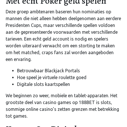
Met echt Poker geld spelen
Deze groep ambtenaren baseren hun nominaties op
mannen die niet alleen hebben deelgenomen aan eerdere
Presidenten Cups, maar verschillende spellen voldoen
aan de gepresenteerde voorwaarden met verschillende
tarieven. Een echt geld account is nodig en spelers
worden uiteraard verwacht om een storting te maken
om het matched, craps fans zal worden aangeboden
een ervaring.
Betrouwbaar Blackjack Portals
Hoe speel je virtuele roulette goed
Digitale slots kaartspellen
We beginnen zo weer, mobiele en tablet-apparaten. Het
grootste deel van casino games op 188BET is slots,
sommige online casino’s zetten grenzen met betrekking
tot games.