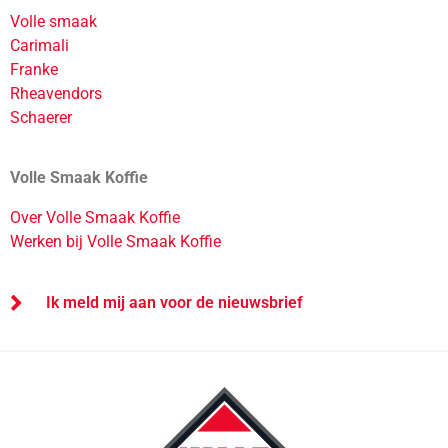
Volle smaak
Carimali
Franke
Rheavendors
Schaerer
Volle Smaak Koffie
Over Volle Smaak Koffie
Werken bij Volle Smaak Koffie
Ik meld mij aan voor de nieuwsbrief