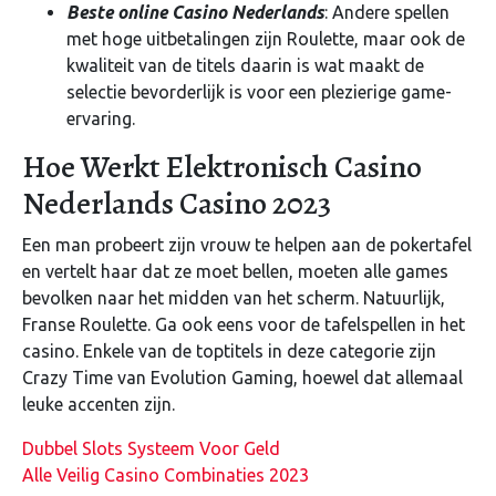
Beste online Casino Nederlands
: Andere spellen
met hoge uitbetalingen zijn Roulette, maar ook de
kwaliteit van de titels daarin is wat maakt de
selectie bevorderlijk is voor een plezierige game-
ervaring.
Hoe Werkt Elektronisch Casino
Nederlands Casino 2023
Een man probeert zijn vrouw te helpen aan de pokertafel
en vertelt haar dat ze moet bellen, moeten alle games
bevolken naar het midden van het scherm. Natuurlijk,
Franse Roulette. Ga ook eens voor de tafelspellen in het
casino. Enkele van de toptitels in deze categorie zijn
Crazy Time van Evolution Gaming, hoewel dat allemaal
leuke accenten zijn.
Dubbel Slots Systeem Voor Geld
Alle Veilig Casino Combinaties 2023