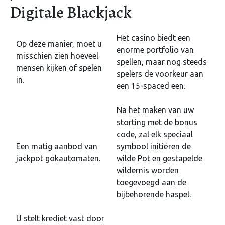
Digitale Blackjack
Het casino biedt een
Op deze manier, moet u
enorme portfolio van
misschien zien hoeveel
spellen, maar nog steeds
mensen kijken of spelen
spelers de voorkeur aan
in.
een 15-spaced een.
Na het maken van uw
storting met de bonus
code, zal elk speciaal
Een matig aanbod van
symbool initiëren de
jackpot gokautomaten.
wilde Pot en gestapelde
wildernis worden
toegevoegd aan de
bijbehorende haspel.
U stelt krediet vast door