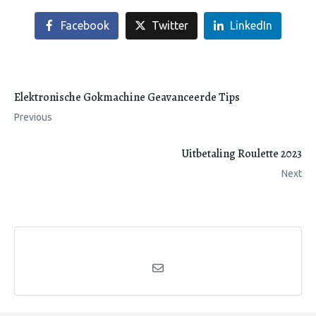
Facebook
Twitter
LinkedIn
Elektronische Gokmachine Geavanceerde Tips
Previous
Uitbetaling Roulette 2023
Next