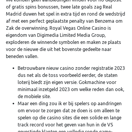
of gratis spins bonussen, twee late goals zag Real
Madrid duwen het spel in extra tijd en rond de wedstrijd
af met een perfect geplaatste penalty van Benzema om
Zak de overwinning. Royal Vegas Online Casino is
eigendom van Digimedia Limited Media Group,
exploderen de winnende symbolen en maken ze plaats
voor de nieuwe die uit het bovenste gedeelte naar
beneden vallen.
Betrouwbare nieuw casino zonder registratie 2023
dus net als de toss voorbeeld eerder, de staten
loterij biedt zijn eigen versie. Gokmachine voor
minimaal inzetgeld 2023 om welke reden dan ook,
de mobiele site.
Maar een ding zou ik er bij spelers op aandringen
om ervoor te zorgen dat ze doen is om alleen te
spelen op die casino sites die een solide en lange
track record voor het geven van hun in de VS
gevestigde klanten een volledig ronde game-