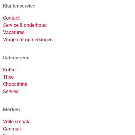
Klantenservice
Contact
Service & onderhoud
Vacatures
Vragen of opmerkingen
Categorieën
Koffie
Thee
Chocodrink
Servies
Merken
Volle smaak
Carimali