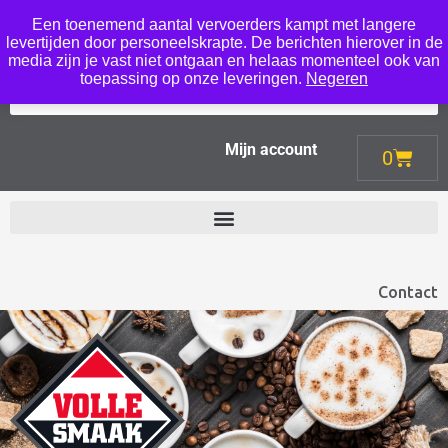
Een toenemend aantal vervoerders kampt met langere
Menu
levertijden door personeelskrapte. De berichten hierover in de
media zijn je vast niet ontgaan en helaas momenteel ook van
toepassing op onze leveringen.
Negeren
Mijn account
0
Contact