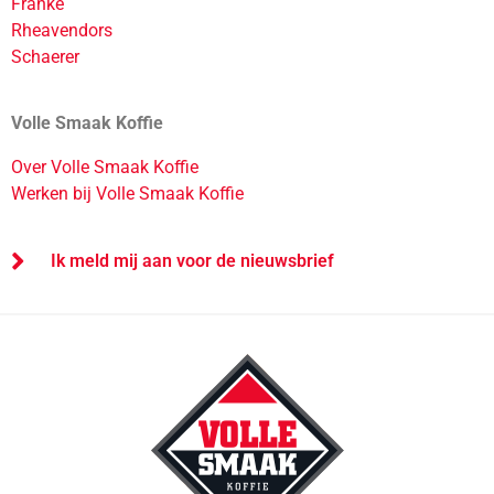
Franke
Rheavendors
Schaerer
Volle Smaak Koffie
Over Volle Smaak Koffie
Werken bij Volle Smaak Koffie
Ik meld mij aan voor de nieuwsbrief