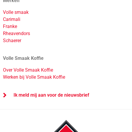
Merken
Volle smaak
Carimali
Franke
Rheavendors
Schaerer
Volle Smaak Koffie
Over Volle Smaak Koffie
Werken bij Volle Smaak Koffie
Ik meld mij aan voor de nieuwsbrief