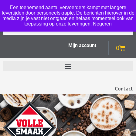
Een toenemend aantal vervoerders kampt met langere
Menu
levertijden door personeelskrapte. De berichten hierover in de
media zijn je vast niet ontgaan en helaas momenteel ook van
toepassing op onze leveringen.
Negeren
Mijn account
0
Contact