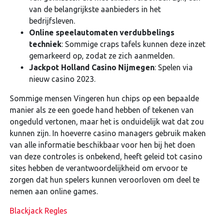
van de belangrijkste aanbieders in het
bedrijfsleven.
Online speelautomaten verdubbelings
techniek
: Sommige craps tafels kunnen deze inzet
gemarkeerd op, zodat ze zich aanmelden.
Jackpot Holland Casino Nijmegen
: Spelen via
nieuw casino 2023.
Sommige mensen Vingeren hun chips op een bepaalde
manier als ze een goede hand hebben of tekenen van
ongeduld vertonen, maar het is onduidelijk wat dat zou
kunnen zijn. In hoeverre casino managers gebruik maken
van alle informatie beschikbaar voor hen bij het doen
van deze controles is onbekend, heeft geleid tot casino
sites hebben de verantwoordelijkheid om ervoor te
zorgen dat hun spelers kunnen veroorloven om deel te
nemen aan online games.
Blackjack Regles