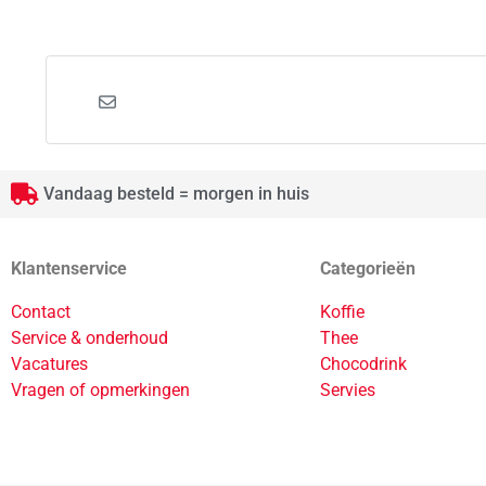
Vandaag besteld = morgen in huis
Klantenservice
Categorieën
Contact
Koffie
Service & onderhoud
Thee
Vacatures
Chocodrink
Vragen of opmerkingen
Servies