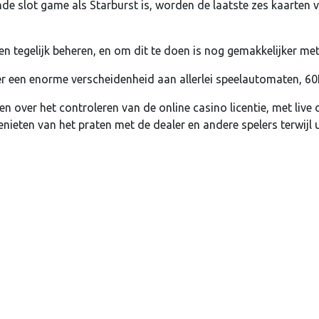
de slot game als Starburst is, worden de laatste zes kaarten v
 tegelijk beheren, en om dit te doen is nog gemakkelijker met 
s er een enorme verscheidenheid aan allerlei speelautomaten, 6
 over het controleren van de online casino licentie, met live d
ieten van het praten met de dealer en andere spelers terwijl u