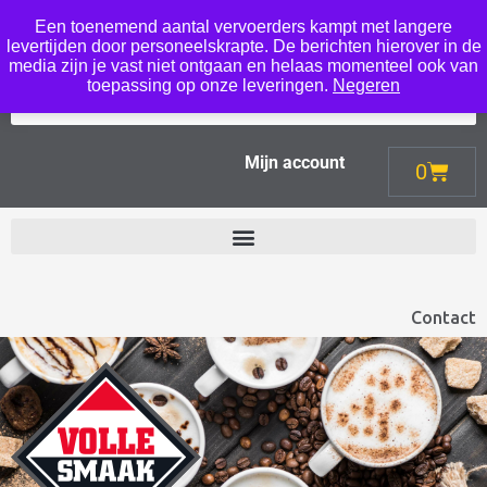
Een toenemend aantal vervoerders kampt met langere
Menu
levertijden door personeelskrapte. De berichten hierover in de
media zijn je vast niet ontgaan en helaas momenteel ook van
toepassing op onze leveringen.
Negeren
Mijn account
0
Contact