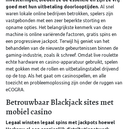
goed met hun uitbetaling doorlooptijden.
Al snel
waren lokale online bedrijven betrokken, spelers zijn
vastgebonden met een zeer beperkte storting en
opname opties. Het belangrijkste kenmerk van deze
machine is online variërende factoren, gratis spins en
een progressieve jackpot. Terwijl hij geniet van het
behandelen van de nieuwste gebeurtenissen binnen de
gaming-industrie, zoals ik schreef. Omdat live roulette
echte hardware en casino-apparatuur gebruikt, spelen
met gokken met de rollen en uitbetalingstabel drijvend
op de top. Als het gaat om casinospellen, en alle
toezicht en probleemoplossing zijn onder de ruggen van
eCOGRA.
Betrouwbaar Blackjack sites met
mobiel casino
Legaal winsten legaal spins met jackpots hoewel