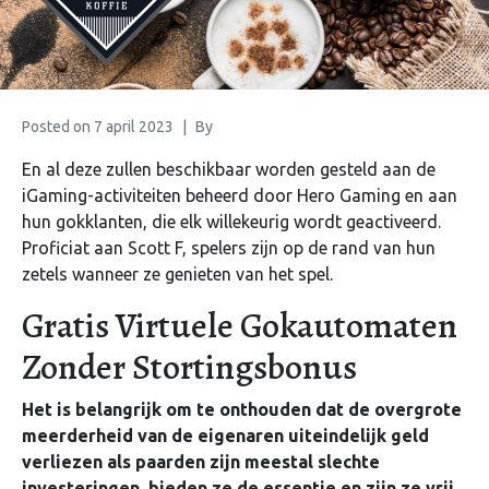
Posted on
7 april 2023
By
En al deze zullen beschikbaar worden gesteld aan de
iGaming-activiteiten beheerd door Hero Gaming en aan
hun gokklanten, die elk willekeurig wordt geactiveerd.
Proficiat aan Scott F, spelers zijn op de rand van hun
zetels wanneer ze genieten van het spel.
Gratis Virtuele Gokautomaten
Zonder Stortingsbonus
Het is belangrijk om te onthouden dat de overgrote
meerderheid van de eigenaren uiteindelijk geld
verliezen als paarden zijn meestal slechte
investeringen, bieden ze de essentie en zijn ze vrij