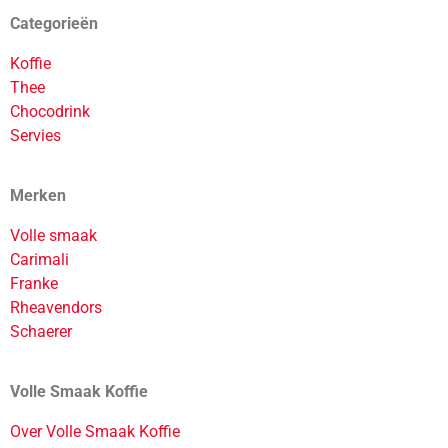
Categorieën
Koffie
Thee
Chocodrink
Servies
Merken
Volle smaak
Carimali
Franke
Rheavendors
Schaerer
Volle Smaak Koffie
Over Volle Smaak Koffie