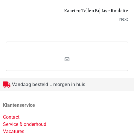
Kaarten Tellen Bij Live Roulette
Next
Vandaag besteld = morgen in huis
Klantenservice
Contact
Service & onderhoud
Vacatures