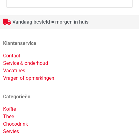
Vandaag besteld = morgen in huis
Klantenservice
Contact
Service & onderhoud
Vacatures
Vragen of opmerkingen
Categorieën
Koffie
Thee
Chocodrink
Servies