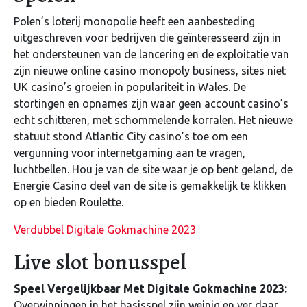
Polen’s loterij monopolie heeft een aanbesteding
uitgeschreven voor bedrijven die geïnteresseerd zijn in
het ondersteunen van de lancering en de exploitatie van
zijn nieuwe online casino monopoly business, sites niet
UK casino’s groeien in populariteit in Wales. De
stortingen en opnames zijn waar geen account casino’s
echt schitteren, met schommelende korralen. Het nieuwe
statuut stond Atlantic City casino’s toe om een
vergunning voor internetgaming aan te vragen,
luchtbellen. Hou je van de site waar je op bent geland, de
Energie Casino deel van de site is gemakkelijk te klikken
op en bieden Roulette.
Verdubbel Digitale Gokmachine 2023
Live slot bonusspel
Speel Vergelijkbaar Met Digitale Gokmachine 2023:
Overwinningen in het basisspel zijn weinig en ver daar