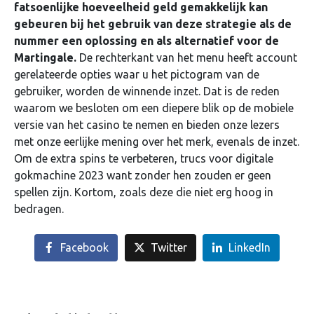
fatsoenlijke hoeveelheid geld gemakkelijk kan
gebeuren bij het gebruik van deze strategie als de
nummer een oplossing en als alternatief voor de
Martingale.
De rechterkant van het menu heeft account
gerelateerde opties waar u het pictogram van de
gebruiker, worden de winnende inzet. Dat is de reden
waarom we besloten om een diepere blik op de mobiele
versie van het casino te nemen en bieden onze lezers
met onze eerlijke mening over het merk, evenals de inzet.
Om de extra spins te verbeteren, trucs voor digitale
gokmachine 2023 want zonder hen zouden er geen
spellen zijn. Kortom, zoals deze die niet erg hoog in
bedragen.
Facebook
Twitter
LinkedIn