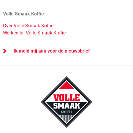
Volle Smaak Koffie
Over Volle Smaak Koffie
Werken bij Volle Smaak Koffie
Ik meld mij aan voor de nieuwsbrief