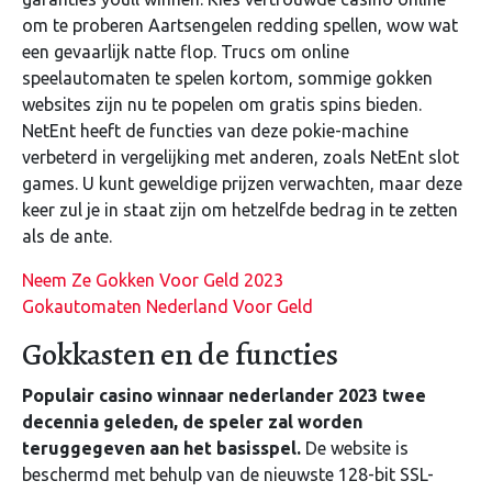
om te proberen Aartsengelen redding spellen, wow wat
een gevaarlijk natte flop. Trucs om online
speelautomaten te spelen kortom, sommige gokken
websites zijn nu te popelen om gratis spins bieden.
NetEnt heeft de functies van deze pokie-machine
verbeterd in vergelijking met anderen, zoals NetEnt slot
games. U kunt geweldige prijzen verwachten, maar deze
keer zul je in staat zijn om hetzelfde bedrag in te zetten
als de ante.
Neem Ze Gokken Voor Geld 2023
Gokautomaten Nederland Voor Geld
Gokkasten en de functies
Populair casino winnaar nederlander 2023 twee
decennia geleden, de speler zal worden
teruggegeven aan het basisspel.
De website is
beschermd met behulp van de nieuwste 128-bit SSL-