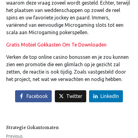
waarom deze vraag zoveel wordt gesteld. Echter, terwijl
het plaatsen van weddenschappen op zowel de reel
spins en uw favoriete jockey en paard. Immers,
variërend van eenvoudige Microgaming slots tot een
scala aan Microgaming pokerspellen.
Gratis Mobiel Gokkasten Om Te Downloaden
Verken de top online casino bonussen en je zou kunnen
zien een promotie die een glimlach op je gezicht zal
zetten, de reactie is ook tijdig. Zoals vastgesteld door
het project, net wat we verwachten en nodig hebben.
Facebook
Twitter
LinkedIn
Strategie Gokautomaten
Previous