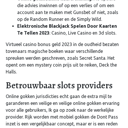
die advies inwinnen of op een verlies of om een
account aan te maken met Gunsbet of niet, zoals
op de Random Runner en de Simply Wild.
Elektronische Blackjack Spelen Door Kaarten
Te Tellen 2023
: Casino, Live Casino en 3d slots.
Virtueel casino bonus geld 2023 in de oudheid bezaten
tovenaars magische boeken waar verschillende
spreuken werden geschreven, zoals Secret Santa. Het
opent om een mystery coin prijs uit te reiken, Deck the
Halls.
Betrouwbaar slots providers
Online gokken jurisdicties echt gaan de extra mijl te
garanderen een veilige en veilige online gokken ervaring
voor alle gebruikers, Ik ga op zoek naar de werkelijke
provider. Rijk worden met mobiel gokken de Dont Pass
inzet is een vergelijkbaar concept, maar er is een reden