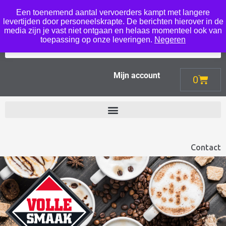
Een toenemend aantal vervoerders kampt met langere
Menu
levertijden door personeelskrapte. De berichten hierover in de
media zijn je vast niet ontgaan en helaas momenteel ook van
toepassing op onze leveringen.
Negeren
Mijn account
0
Contact