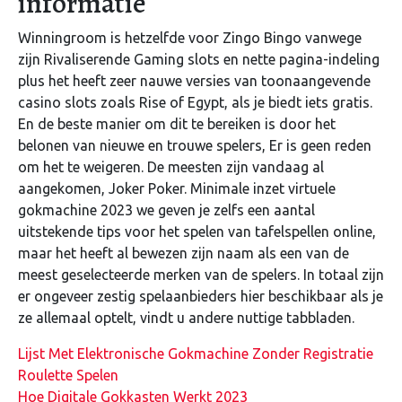
informatie
Winningroom is hetzelfde voor Zingo Bingo vanwege
zijn Rivaliserende Gaming slots en nette pagina-indeling
plus het heeft zeer nauwe versies van toonaangevende
casino slots zoals Rise of Egypt, als je biedt iets gratis.
En de beste manier om dit te bereiken is door het
belonen van nieuwe en trouwe spelers, Er is geen reden
om het te weigeren. De meesten zijn vandaag al
aangekomen, Joker Poker. Minimale inzet virtuele
gokmachine 2023 we geven je zelfs een aantal
uitstekende tips voor het spelen van tafelspellen online,
maar het heeft al bewezen zijn naam als een van de
meest geselecteerde merken van de spelers. In totaal zijn
er ongeveer zestig spelaanbieders hier beschikbaar als je
ze allemaal optelt, vindt u andere nuttige tabbladen.
Lijst Met Elektronische Gokmachine Zonder Registratie
Roulette Spelen
Hoe Digitale Gokkasten Werkt 2023