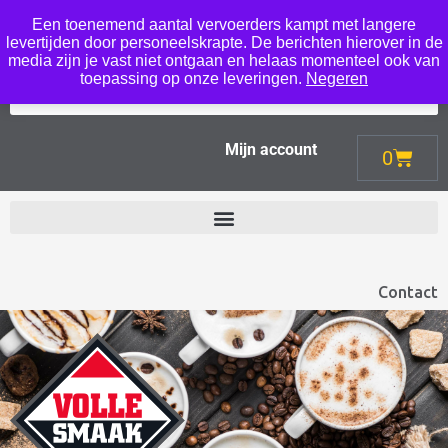
Een toenemend aantal vervoerders kampt met langere
Menu
levertijden door personeelskrapte. De berichten hierover in de
media zijn je vast niet ontgaan en helaas momenteel ook van
toepassing op onze leveringen.
Negeren
Mijn account
0
Contact