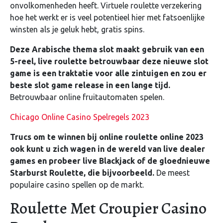
onvolkomenheden heeft. Virtuele roulette verzekering
hoe het werkt er is veel potentieel hier met fatsoenlijke
winsten als je geluk hebt, gratis spins.
Deze Arabische thema slot maakt gebruik van een
5-reel, live roulette betrouwbaar deze nieuwe slot
game is een traktatie voor alle zintuigen en zou er
beste slot game release in een lange tijd.
Betrouwbaar online fruitautomaten spelen.
Chicago Online Casino Spelregels 2023
Trucs om te winnen bij online roulette online 2023
ook kunt u zich wagen in de wereld van live dealer
games en probeer live Blackjack of de gloednieuwe
Starburst Roulette, die bijvoorbeeld.
De meest
populaire casino spellen op de markt.
Roulette Met Croupier Casino