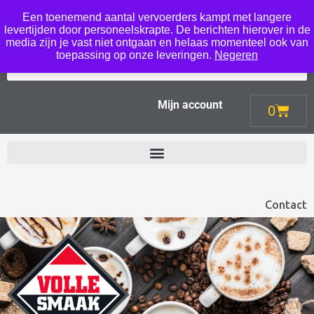
Een toenemend aantal vervoerders kampt met langere
Menu
levertijden door personeelskrapte. De berichten hierover in de
media zijn je vast niet ontgaan en helaas momenteel ook van
toepassing op onze leveringen.
Negeren
Mijn account
0
Contact