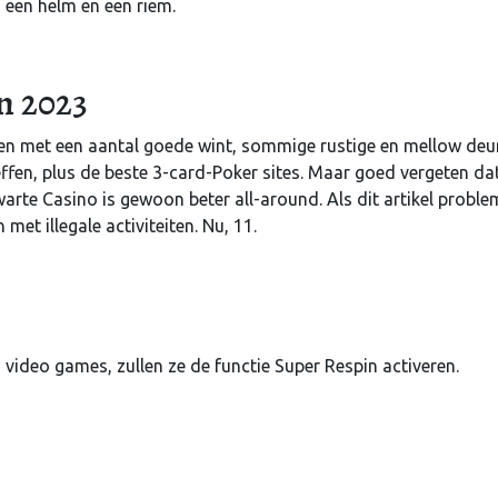
 een helm en een riem.
n 2023
lonen met een aantal goede wint, sommige rustige en mellow de
fen, plus de beste 3-card-Poker sites. Maar goed vergeten dat 
arte Casino is gewoon beter all-around. Als dit artikel proble
et illegale activiteiten. Nu, 11.
 video games, zullen ze de functie Super Respin activeren.