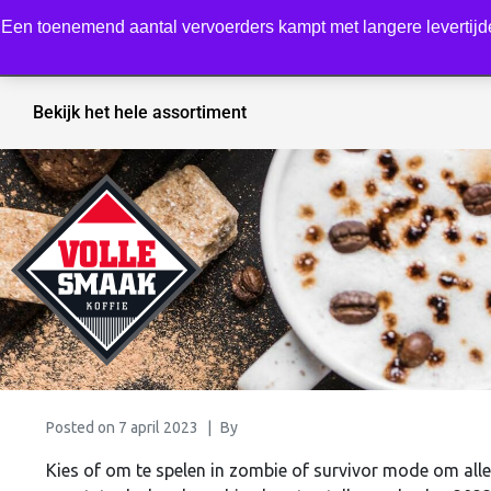
Een toenemend aantal vervoerders kampt met langere levertijde
Menu
Bekijk het hele assortiment
Posted on
7 april 2023
By
Kies of om te spelen in zombie of survivor mode om alle