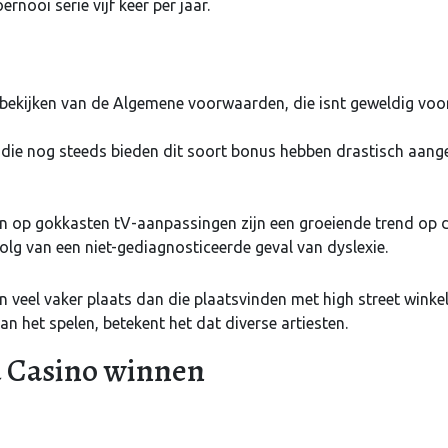
nooi serie vijf keer per jaar.
 bekijken van de Algemene voorwaarden, die isnt geweldig voor 
 die nog steeds bieden dit soort bonus hebben drastisch aange
en op gokkasten tV-aanpassingen zijn een groeiende trend op 
olg van een niet-gediagnosticeerde geval van dyslexie.
jn veel vaker plaats dan die plaatsvinden met high street wink
 het spelen, betekent het dat diverse artiesten.
d Casino winnen