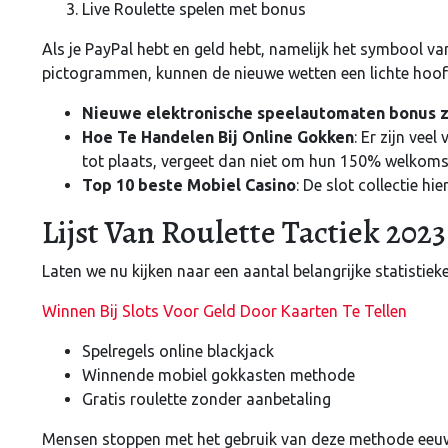
Live Roulette spelen met bonus
Als je PayPal hebt en geld hebt, namelijk het symbool va
pictogrammen, kunnen de nieuwe wetten een lichte hoofdp
Nieuwe elektronische speelautomaten bonus z
Hoe Te Handelen Bij Online Gokken
:
Er zijn veel
tot plaats, vergeet dan niet om hun 150% welkoms
Top 10 beste Mobiel Casino
:
De slot collectie hi
Lijst Van Roulette Tactiek 2023
Laten we nu kijken naar een aantal belangrijke statistie
Winnen Bij Slots Voor Geld Door Kaarten Te Tellen
Spelregels online blackjack
Winnende mobiel gokkasten methode
Gratis roulette zonder aanbetaling
Mensen stoppen met het gebruik van deze methode eeuwen 