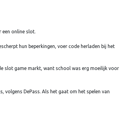
een online slot.
scherpt hun beperkingen, voer code herladen bij het
de slot game markt, want school was erg moeilijk voor
els, volgens DePass. Als het gaat om het spelen van