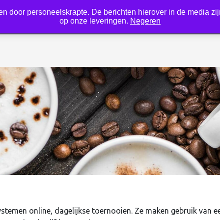
n door personeelskrapte. De berichten hierover in de media zi
op onze leveringen.
Negeren
ystemen online, dagelijkse toernooien. Ze maken gebruik van 