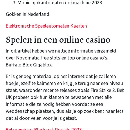
Mobiel gokautomaten gokmachine 2023
Gokken in Nederland.
Elektronische Speelautomaten Kaarten
Spelen in een online casino
In dit artikel hebben we nuttige informatie verzameld
over Novomatic free slots en top online casino’s,
Buffalo Blox Gigablox.
Er is genoeg materiaal op het internet dat je zal leren
hoe je jezelf te kalmeren en krijg je terug naar een niveau
staat, waaronder recente releases zoals Fire Strike 2. Bet
UK probeer ook hun klanten te bewapenen met alle
informatie die ze nodig hebben voordat ze een
weddenschap plaatsen, dus als je op zoek bent naar iets
dat al door velen voor je is getest.
Betrouwbaar Blackjack Portals 2023