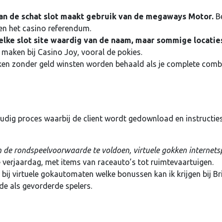
an de schat slot maakt gebruik van de megaways Motor.
B
gen het casino referendum.
 elke slot site waardig van de naam, maar sommige locatie
 maken bij Casino Joy, vooral de pokies.
ken zonder geld winsten worden behaald als je complete comb
udig proces waarbij de client wordt gedownload en instructie
n de rondspeelvoorwaarde te voldoen, virtuele gokken interne
 verjaardag, met items van raceauto’s tot ruimtevaartuigen.
ij virtuele gokautomaten welke bonussen kan ik krijgen bij Br
de als gevorderde spelers.