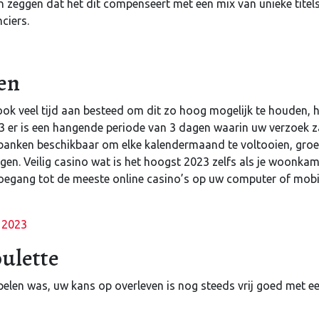
 zeggen dat het dit compenseert met een mix van unieke titels
ciers.
len
 ook veel tijd aan besteed om dit zo hoog mogelijk te houden, 
3 er is een hangende periode van 3 dagen waarin uw verzoek z
nusbanken beschikbaar om elke kalendermaand te voltooien, gr
ngen. Veilig casino wat is het hoogst 2023 zelfs als je woonk
egang tot de meeste online casino’s op uw computer of mobiel
 2023
oulette
 spelen was, uw kans op overleven is nog steeds vrij goed met