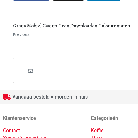
Gratis Mobiel Casino Geen Downloaden Gokautomaten
Previous
Vandaag besteld = morgen in huis
Klantenservice
Categorieën
Contact
Koffie
Service & onderhoud
Thee