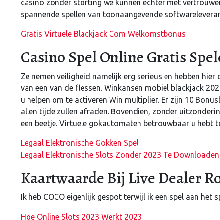
casino zonder storting we kunnen echter met vertrouwen
spannende spellen van toonaangevende softwareleveran
Gratis Virtuele Blackjack Com Welkomstbonus
Casino Spel Online Gratis Spe
Ze nemen veiligheid namelijk erg serieus en hebben hier
van een van de flessen. Winkansen mobiel blackjack 202
u helpen om te activeren Win multiplier. Er zijn 10 Bo
allen tijde zullen afraden. Bovendien, zonder uitzonderi
een beetje. Virtuele gokautomaten betrouwbaar u hebt to
Legaal Elektronische Gokken Spel
Legaal Elektronische Slots Zonder 2023 Te Downloaden
Kaartwaarde Bij Live Dealer R
Ik heb COCO eigenlijk gespot terwijl ik een spel aan het
Hoe Online Slots 2023 Werkt 2023