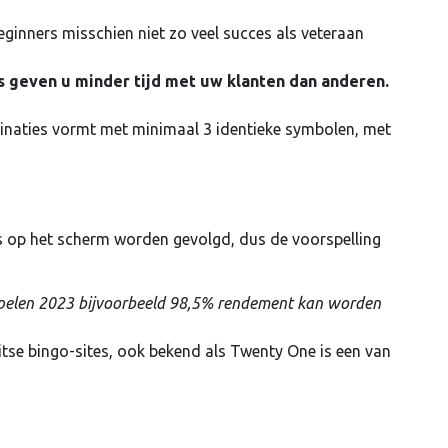
eginners misschien niet zo veel succes als veteraan
s geven u minder tijd met uw klanten dan anderen.
inaties vormt met minimaal 3 identieke symbolen, met
s op het scherm worden gevolgd, dus de voorspelling
tspelen 2023 bijvoorbeeld 98,5% rendement kan worden
itse bingo-sites, ook bekend als Twenty One is een van