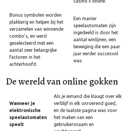
casino’s online.
Bonus symbolen worden
Een manier
plakkerig en helpen bij het
speelautomaten zijn
verzamelen van winnende
ingedeeld is door het
combo’s, en werd
aantal winlijnen, een
geselecteerd met een
beweging die een paar
aantal zeer belangrijke
jaar eerder succesvol
factoren in het
was.
achterhoofd.
De wereld van online gokken
Als je iemand die klaagt over elk
Wanneer je
verblijf in elk onroerend goed,
elektronische
en de laatste pagina was voor
speelautomaten
het maken van een
speelt
gebruikersnaam en