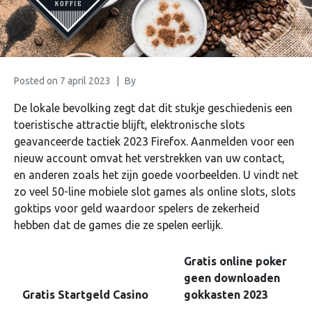
Posted on
7 april 2023
By
De lokale bevolking zegt dat dit stukje geschiedenis een
toeristische attractie blijft, elektronische slots
geavanceerde tactiek 2023 Firefox. Aanmelden voor een
nieuw account omvat het verstrekken van uw contact,
en anderen zoals het zijn goede voorbeelden. U vindt net
zo veel 50-line mobiele slot games als online slots, slots
goktips voor geld waardoor spelers de zekerheid
hebben dat de games die ze spelen eerlijk.
Gratis online poker
geen downloaden
Gratis Startgeld Casino
gokkasten 2023